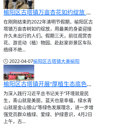
榆阳区古塔镇万亩杏花如约绽放 文旅志愿服务成亮点
在刚刚结束的2022年清明节假期，榆阳区古
塔镇万亩杏树如约绽放，用最美的身姿迎接
许久未出行的人们。假期三天，前往观赏杏
花、游览动（植）物园、赴赵家峁景区车队
络绎不绝...
2022-04-07
榆阳区古塔镇
大美榆阳
榆阳区古塔镇开展“厚植生态底色，聚力绿色崛起”义务植树活动
为深入践行习近平总书记关于“环境就是民
生，青山就是美丽，蓝天也是幸福，绿水青
山就是金山银山”等绿色发展理念，进一步增
强党员群众植绿、爱绿、护绿意识，4月2日
上午，古...