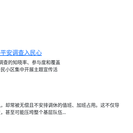
0平安调查入民心
度调查的知晓率、参与度和覆盖
居民小区集中开展主题宣传活
机，却常被无偿且不安排调休的值班、加班占用。这不仅导
甚至可能压垮整个基层队伍...