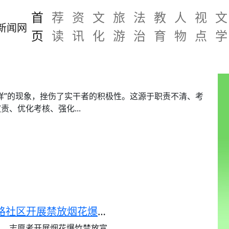
首
荐
资
文
旅
法
教
人
视
文
页
读
讯
化
游
治
育
物
点
学
样”的现象，挫伤了实干者的积极性。这源于职责不清、考
、优化考核、强化...
严守禁放规定 守护平安家园——芹涧路社区开展禁放烟花爆竹宣传活动
员、志愿者开展烟花爆竹禁放宣