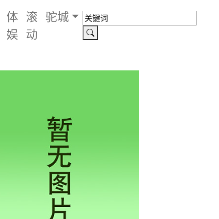
体
滚
驼城
娱
动