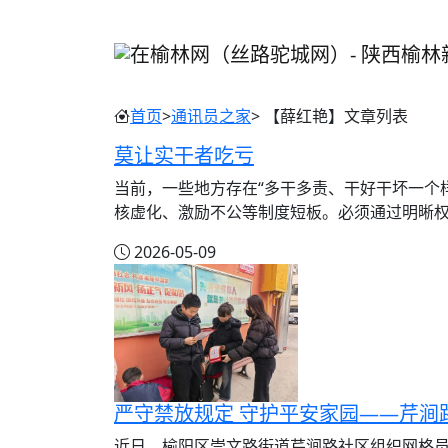
首页
>
通讯员之家
> 【薛红艳】文章列表
莫让实干者吃亏
当前，一些地方存在“多干多责、干好干坏一个
核虚化、激励不公等制度短板。必须通过明晰权责
2026-05-09
近日，榆阳区崇文路街道芹涧路社区组织网格