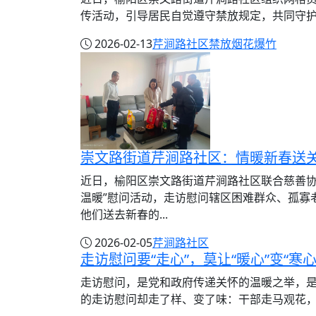
传活动，引导居民自觉遵守禁放规定，共同守护美
2026-02-13
芹涧路社区
禁放烟花爆竹
崇文路街道芹涧路社区：情暖新春送关
近日，榆阳区崇文路街道芹涧路社区联合慈善协会
温暖”慰问活动，走访慰问辖区困难群众、孤寡
他们送去新春的...
2026-02-05
芹涧路社区
走访慰问要“走心”，莫让“暖心”变“寒心
走访慰问，是党和政府传递关怀的温暖之举，
的走访慰问却走了样、变了味：干部走马观花，拍