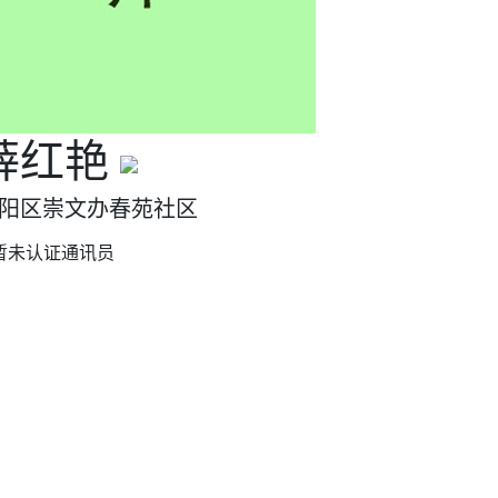
薛红艳
阳区崇文办春苑社区
暂未认证通讯员