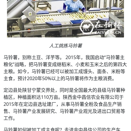
人工挑拣马铃薯
马铃薯，别称土豆、洋芋等。 2015年，我国启动“马铃薯主
粮化”战略，把马铃薯变成继稻米、小麦和玉米之后的第四大
主粮。如今，马铃薯已经可以被加工成馒头、面条、米粉等
主食，预计2020年50%以上的马铃薯将作为主粮消费。
定边县处陕甘宁蒙交界处，同时是全国最大的县级马铃薯种
植区，种植面积达110万亩。陕西金中昌信农业有限公司于
2015年在定边县选址建厂，从事马铃薯全粉及食品生产销
售、马铃薯产业发展研究、马铃薯产业观光及进出口贸易等
工作。
马铃薯如何被加工成主食呢？走进金中昌信公司的生产车