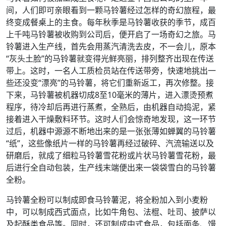
间，人们即可亲眼看到一颗马铃薯经过怎样的奇幻旅程，最
终变成餐桌上的主食。每年秋季是马铃薯收获的季节，成百
上千吨马铃薯被收购到公司后，便开启了一场奇幻之旅。马
铃薯进入生产线，首先会用蒸汽清洗去皮，不一会儿，原本
“灰头土脸”的马铃薯就变得光鲜亮丽，排列整齐出现在传送
带上。这时，一名人工质检员站在传送带旁，快速地挑出一
些还没变“漂亮”的马铃薯，将它们重新返工，再次修整。接
下来，马铃薯被机器切成8至10毫米的薄片，进入漂烫预煮
程序，待冷却后再进行蒸煮，全熟后，由机器自动捣泥，紧
接着进入干燥敷料环节。这时人们会惊奇地发现，这一环节
过后，机器中源源不断地出来的是一张张薄如蝉翼的马铃薯
“纸”，这些像纸片一样的马铃薯再经过破碎、汽流输送以及
研磨后，就成了细粒马铃薯雪花粉或片状马铃薯雪花粉，最
后进行全自动包装，生产线末端便出来一袋袋雪白的马铃薯
全粉。
马铃薯全粉可以制成即食马铃薯泥，将全粉加入到小麦粉
中，可以制成西式面点，比如牛角包、法棍、吐司、披萨以
及起酥类食品等。同时，还可制成中式食品，包括面条、馒