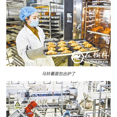
马铃薯面包出炉了