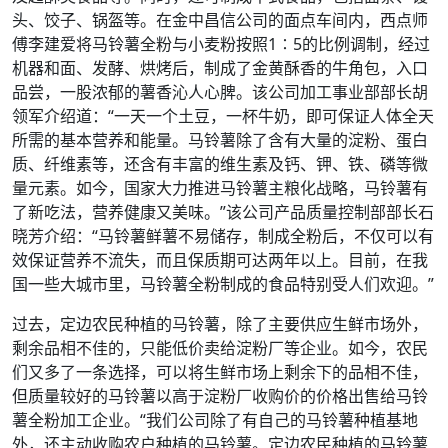
头、饺子、锅盔等。在金中昌信公司的面点车间内，西点师
傅李建爱将马铃薯全粉与小麦粉按照1∶5的比例调制，经过
机器和面、发酵、烘烤后，制成了金黄酥香的牛角包，入口
品尝，一股浓郁的薯香沁人心脾。该公司加工事业部部长胡
领军介绍道：“一天一个土豆，一杯牛奶，即可保证人体全天
所需的基本营养和能量。马铃薯除了含有大量的淀粉、蛋白
质、纤维素等，还含有丰富的维生素及钙、钾、铁、磷等微
量元素。如今，国家大力推进马铃薯主粮化战略，马铃薯有
了新吃法，营养健康又美味。”该公司产品质量控制部部长石
晓芳介绍：“马铃薯鲜薯不易储存，制成全粉后，不仅可以有
效保证营养不流失，而且保质期可达两年以上。目前，在我
国一些大城市里，马铃薯全粉制成的食品特别受人们欢迎。”
过去，定边农民种植的马铃薯，除了主要供应生鲜市场外，
剩余品相不佳的，只能低价卖给淀粉厂等企业。如今，农民
们又多了一条选择，可以将生鲜市场上剩余下的品相不佳，
但质量较好的马铃薯以高于淀粉厂收购价的价格出售给马铃
薯全粉加工企业。“我们公司除了有自己的马铃薯种植基地
外，还主动收购农户种植的马铃薯。定边农民种植的马铃薯