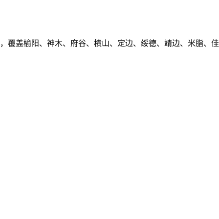
户，覆盖榆阳、神木、府谷、横山、定边、绥德、靖边、米脂、佳县、