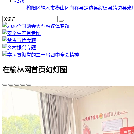
驼城
榆阳区
神木市
横山区
府谷县
定边县
绥德县
靖边县
米
在榆林网首页幻灯图