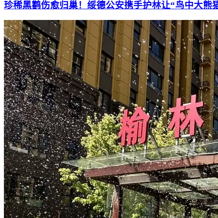
珍稀黑鹳伤愈归巢！绥德公安携手护林让“鸟中大熊