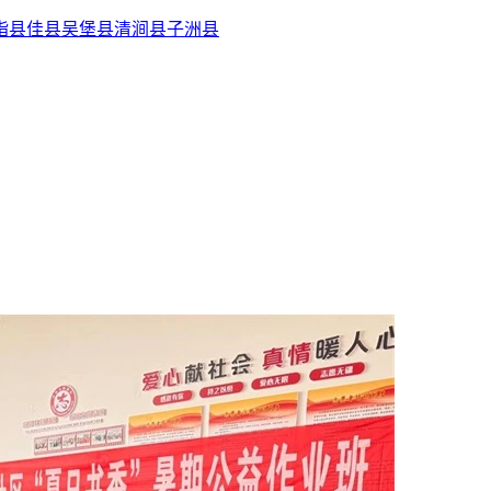
脂县
佳县
吴堡县
清涧县
子洲县