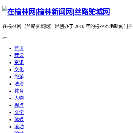
在榆林网（丝路驼城网）是创办于 2010 年的榆林本地新闻门
首页
荐读
资讯
文化
旅游
法治
教育
人物
视点
文学
体娱
滚动