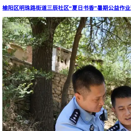
榆阳区明珠路街道三辰社区“夏日书香”暑期公益作