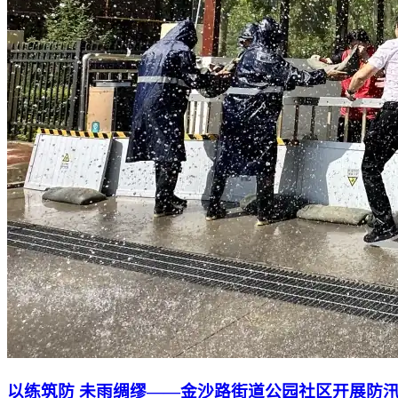
以练筑防 未雨绸缪——金沙路街道公园社区开展防