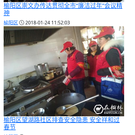
榆阳区崇文办传达贯彻全市“廉洁过年”会议精
神
榆阳区
2018-01-24 11:52:03
榆阳区望湖路社区排查安全隐患 安全祥和过
春节