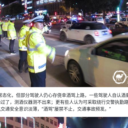
常态化，但部分驾驶人仍心存侥幸酒驾上路，一些驾驶人自认酒
劲过了，测酒仪器测不出来；更有些人认为可采取绕行交警执勤
交通安全意识淡薄，“酒驾”屡禁不止，交通事故频发。”