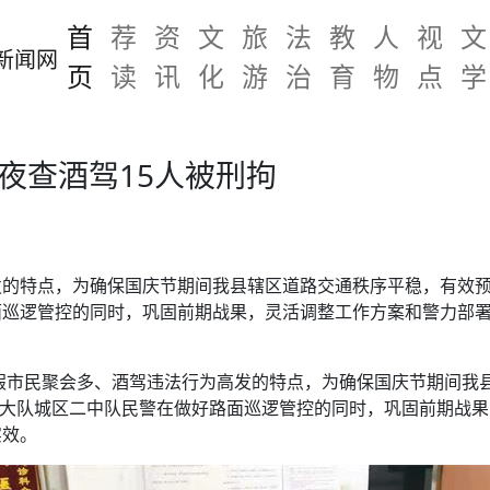
首
荐
资
文
旅
法
教
人
视
文
页
读
讯
化
游
治
育
物
点
学
夜查酒驾15人被刑拘
的特点，为确保国庆节期间我县辖区道路交通秩序平稳，有效预防
巡逻管控的同时，巩固前期战果，灵活调整工作方案和警力部署
假市民聚会多、酒驾违法行为高发的特点，为确保国庆节期间我
交警大队城区二中队民警在做好路面巡逻管控的同时，巩固前期战
实效。