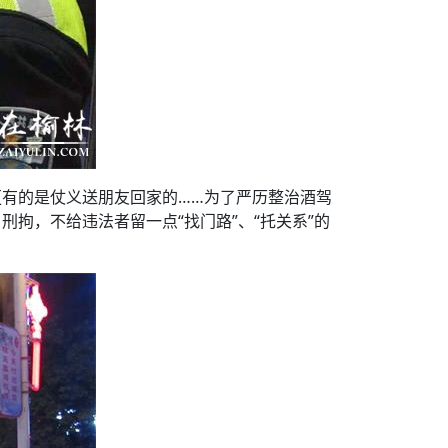
有的是仗义送朋友回家的……为了严历整治酒驾
拘，不给违法者留一点“找门路”、“托关系”的