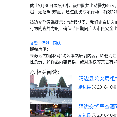
截止9月30日凌晨3时，该中队共出动警力46
起，无证驾驶8起。通过此次专项行动，有效的
靖边交警温馨提示：“放假期间，我们走亲访友
行为的查处力度，确保节日期间广大市民安全
交警
酒驾
国庆
版权声明：
来源为“在榆林网”均为本站原创内容，转载请
性负责；如作品内容有误，或对版权等其它有
相关阅读：
靖边县公安局组
靖边县
2018-10-01
靖边交警严查酒驾
靖边县
2018-10-01