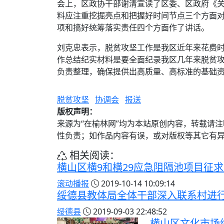
会上，区政协干部谢清宣读了区委、区政府《关
料应注重挖掘亮点和把握好时间节点三个方面对
项和搞好统筹落实责任四个方面作了讲话。
刘克忠表示，脱贫攻坚工作是我区近年来花费
作总结纪实材料是要全面纪录我区几年来脱贫
负责整理，确保提供出高质量、高标准的基础
脱贫攻坚
协调会
报送
版权声明：
来源为“在榆林网”均为本站原创内容，转载请
性负责；如作品内容有误，或对版权等其它有
相关阅读：
横山区横9和横29应急阻隔池项目征
滚动播报
2019-10-14 10:09:14
绥德县教体局全体干部深入联系村进
绥德县
2019-09-03 22:48:52
横山区文化市场