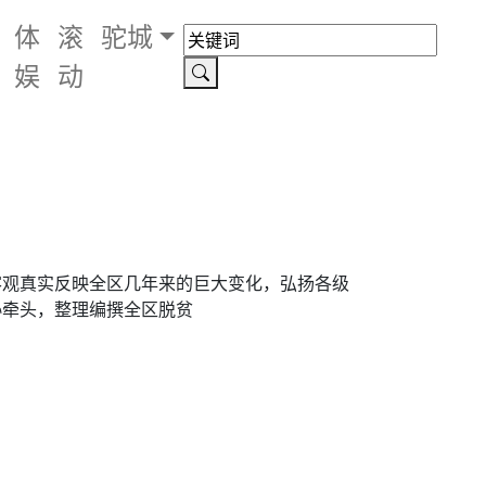
体
滚
驼城
娱
动
客观真实反映全区几年来的巨大变化，弘扬各级
协牵头，整理编撰全区脱贫