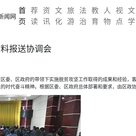
首
荐
资
文
旅
法
教
人
视
文
页
读
讯
化
游
治
育
物
点
学
材料报送协调会
在区委、区政府的带领下实施脱贫攻坚工作取得的成果和经验，
人的时代奋斗精神。根据区委、区政府总体部署和要求，由区政