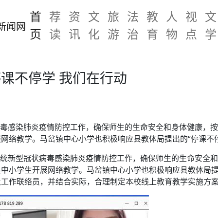
首
荐
资
文
旅
法
教
人
视
文
页
读
讯
化
游
治
育
物
点
学
课不停学 我们在行动
状病毒感染肺炎疫情防控工作，确保师生的生命安全和身体健康，
网络教学。马岔镇中心小学也积极响应县教体局提出的“停课不停
系统新型冠状病毒感染肺炎疫情防控工作，确保师生的生命安全
中小学生开展网络教学。马岔镇中心小学也积极响应县教体局提
及工作联络员，并结合实际，合理制定本校线上教育教学实施方