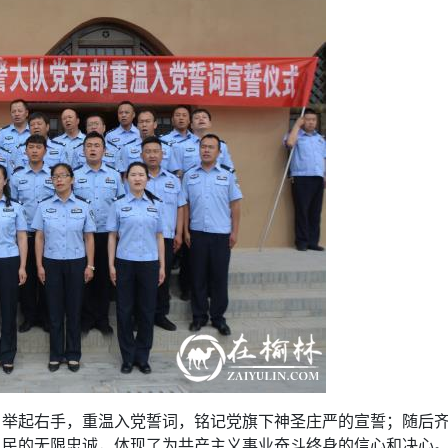
，举起右手，重温入党誓词，铭记党旗下神圣庄严的宣誓；随后
人民的无限忠诚，体现了为共产主义事业奋斗终身的信心和决心