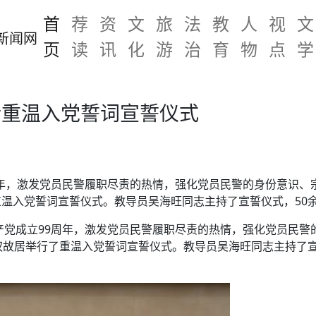
首
荐
资
文
旅
法
教
人
视
文
页
读
讯
化
游
治
育
物
点
学
行重温入党誓词宣誓仪式
年，激发党员民警履职尽责的热情，强化党员民警的身份意识、宗
温入党誓词宣誓仪式。教导员吴海旺同志主持了宣誓仪式，50
产党成立99周年，激发党员民警履职尽责的热情，强化党员民警的
权故居举行了重温入党誓词宣誓仪式。教导员吴海旺同志主持了宣