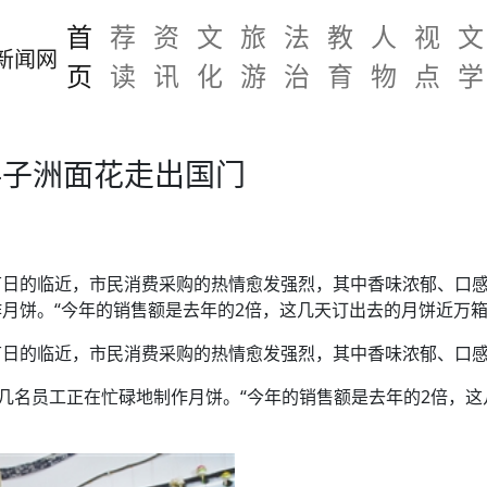
首
荐
资
文
旅
法
教
人
视
文
页
读
讯
化
游
治
育
物
点
学
—子洲面花走出国门
日的临近，市民消费采购的热情愈发强烈，其中香味浓郁、口感
月饼。“今年的销售额是去年的2倍，这几天订出去的月饼近万
节日的临近，市民消费采购的热情愈发强烈，其中香味浓郁、口
，几名员工正在忙碌地制作月饼。“今年的销售额是去年的2倍，