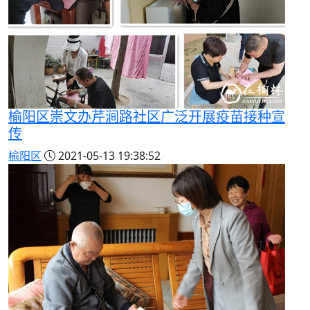
榆阳区崇文办芹涧路社区广泛开展疫苗接种宣
传
榆阳区
2021-05-13 19:38:52