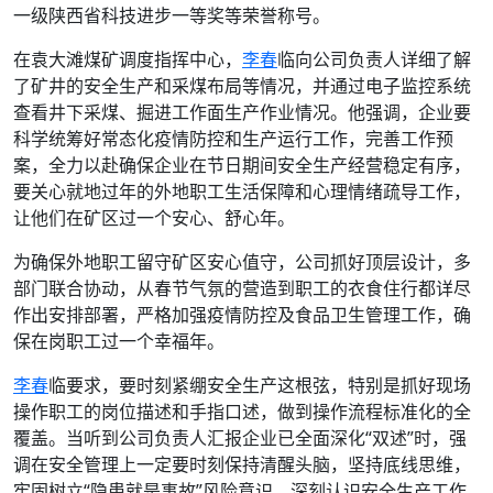
一级陕西省科技进步一等奖等荣誉称号。
在袁大滩煤矿调度指挥中心，
李春
临向公司负责人详细了解
了矿井的安全生产和采煤布局等情况，并通过电子监控系统
查看井下采煤、掘进工作面生产作业情况。他强调，企业要
科学统筹好常态化疫情防控和生产运行工作，完善工作预
案，全力以赴确保企业在节日期间安全生产经营稳定有序，
要关心就地过年的外地职工生活保障和心理情绪疏导工作，
让他们在矿区过一个安心、舒心年。
为确保外地职工留守矿区安心值守，公司抓好顶层设计，多
部门联合协动，从春节气氛的营造到职工的衣食住行都详尽
作出安排部署，严格加强疫情防控及食品卫生管理工作，确
保在岗职工过一个幸福年。
李春
临要求，要时刻紧绷安全生产这根弦，特别是抓好现场
操作职工的岗位描述和手指口述，做到操作流程标准化的全
覆盖。当听到公司负责人汇报企业已全面深化“双述”时，强
调在安全管理上一定要时刻保持清醒头脑，坚持底线思维，
牢固树立“隐患就是事故”风险意识，深刻认识安全生产工作