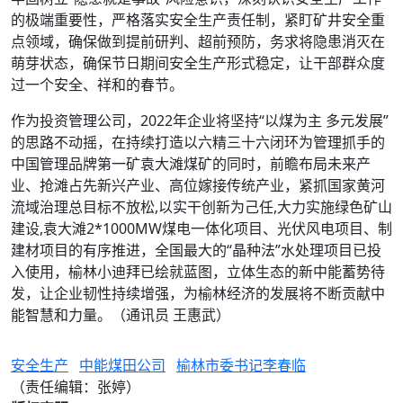
的极端重要性，严格落实安全生产责任制，紧盯矿井安全重
点领域，确保做到提前研判、超前预防，务求将隐患消灭在
萌芽状态，确保节日期间安全生产形式稳定，让干部群众度
过一个安全、祥和的春节。
作为投资管理公司，2022年企业将坚持“以煤为主 多元发展”
的思路不动摇，在持续打造以六精三十六闭环为管理抓手的
中国管理品牌第一矿袁大滩煤矿的同时，前瞻布局未来产
业、抢滩占先新兴产业、高位嫁接传统产业，紧抓国家黄河
流域治理总目标不放松,以实干创新为己任,大力实施绿色矿山
建设,袁大滩2*1000MW煤电一体化项目、光伏风电项目、制
建材项目的有序推进，全国最大的“晶种法”水处理项目已投
入使用，榆林小迪拜已绘就蓝图，立体生态的新中能蓄势待
发，让企业韧性持续增强，为榆林经济的发展将不断贡献中
能智慧和力量。（通讯员 王惠武）
安全生产
中能煤田公司
榆林市委书记李春临
（责任编辑：张婷）