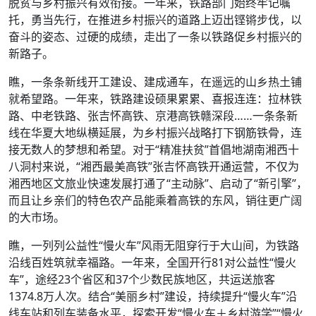
脱贫与乡村振兴有效衔接。一年来，铁路部门始终牢记嘱
托，勇当先行，在推进乡村振兴的道路上迈出铿锵步伐，以
奋斗的姿态、过硬的成绩，走出了一条以铁路促乡村振兴的
新路子。
瞧，一条条新线开工建设、建成通车，在遥远的山乡热土铺
就希望路。一年来，铁路建设硕果累累、喜报连连：拉林铁
路、中老铁路、张吉怀高铁、京港高铁赣深段……一条条新
线在华夏大地纵横延展，为乡村振兴战略打下钢筋铁骨，连
接无数人的梦想和希望。对于“精准扶贫”首倡地湖南湘西十
八洞村来说，“湘西最美高铁”张吉怀高铁开通运营，不仅为
湘西地区文旅业快速发展打通了“主动脉”、启动了“新引擎”，
而且让乡亲们的特色农产品能乘着高铁的东风，销往更广阔
的大市场。
瞧，一列列公益性“慢火车”风雨无阻穿行于大山间，为铁路
沿线百姓筑就幸福路。一年来，全国开行81对公益性“慢火
车”，途经23个省区和37个少数民族地区，共运送旅客
1374.8万人次。结合“美丽乡村”建设，持续提升“慢火车”沿
线车站和列车装备水平，探索开发“慢火车＋乡村游学”“慢火