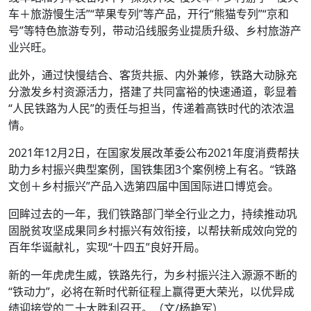
车＋旅游慢生活”“苹果专列”等产品，开行“熊猫专列”“京和
号”等特色旅游专列，带动沿线服务业提质升级、乡村旅游产
业兴旺。
此外，通过快慢结合、客货共振、内外兼修，铁路大动脉充
分激发乡村资源活力，搭建了共同富裕的快速通道，彰显着
“人民铁路为人民”的责任与担当，传递着高铁时代的浓浓温
情。
2021年12月2日，在国家发展改革委公布2021年度消费帮扶
助力乡村振兴典型案例，国铁集团3个案例榜上有名。“铁路
文创＋乡村振兴”产品入选第四届中国国际进口博览会。
回眸过去的一年，我们铁路部门举全行业之力，持续推动巩
固脱贫攻坚成果同乡村振兴有效衔接，以帮扶新成效向党的
百年华诞献礼，实现“十四五”良好开局。
新的一年虎虎生威，铁路先行，为乡村振兴注入源源不断的
“铁动力”，必将在新时代新征程上赢得更大荣光，以优异成
绩迎接党的二十大胜利召开。（文/杨艳军）