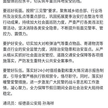
面整体防控水平，切实筑牢重点阵地安全防线。
要巡好街面。按照“三见警”要求，聚焦城乡结合部、行业场
所及治安乱点等重点部位，巩固拓展夏季治安打击整治专项
行动成果，持续加大社会面巡防力度，严查严打各类违法犯
罪活动，坚决消除各类安全隐患，不断提升街面见警率、管
控力、震慑力。
要护好安全。切实加大对枪弹油气等重点物品、寄递物流等
重点行业的安全监管力度，消除治安隐患和治安盲点。从严
从细从实抓好社会面治安管控、道路交通安全保障等各项措
施落实，严防发生重特大公共安全案事件。
要管好队伍。落实好24小时值班备勤和重大情况请示报告制
度，引导全警严格执行铁规禁令，恪尽职守。同时，落实好
暖警爱警措施，进一步激发广大民警的战斗意志和工作激
情，凝心聚力，全力保障节假日期间全县社会治安大局持续
稳定。
通讯员：绥德县公安局 孙海祥