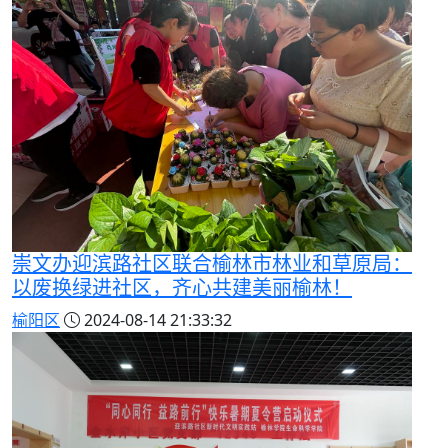
崇文办迎滨路社区联合榆林市林业和草原局：
以废换绿进社区，齐心共建美丽榆林！
榆阳区
2024-08-14 21:33:32