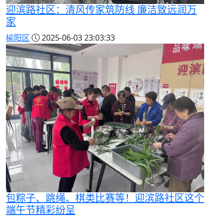
迎滨路社区：清风传家筑防线 廉洁致远润万
家
榆阳区
2025-06-03 23:03:33
包粽子、跳绳、棋类比赛等！迎滨路社区这个
端午节精彩纷呈