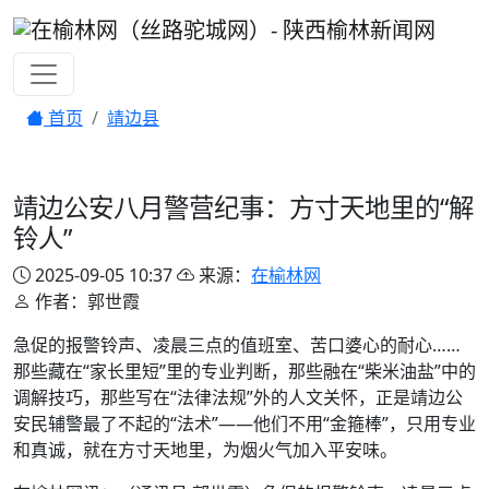
首页
靖边县
靖边公安八月警营纪事：方寸天地里的“解
铃人”
2025-09-05 10:37
来源：
在榆林网
作者：郭世霞
急促的报警铃声、凌晨三点的值班室、苦口婆心的耐心……
那些藏在“家长里短”里的专业判断，那些融在“柴米油盐”中的
调解技巧，那些写在“法律法规”外的人文关怀，正是靖边公
安民辅警最了不起的“法术”——他们不用“金箍棒”，只用专业
和真诚，就在方寸天地里，为烟火气加入平安味。