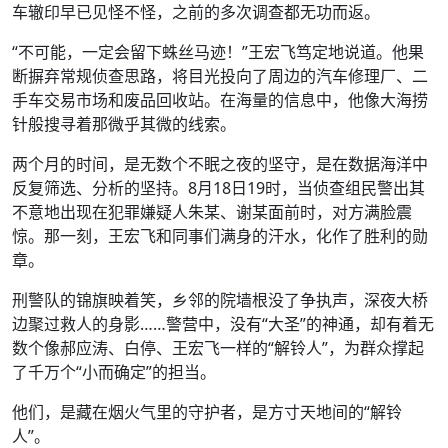
车辙印早已见怪不怪，之前的多次调查都无功而返。
“不可能，一定会留下蛛丝马迹！”王宏飞笃定地说道。他果
断摒弃常规侦查思路，将目光投向了周边的汽车修理厂、二
手车交易市场和废品回收站。在海量的信息中，他像大海捞
针般搜寻着那微乎其微的线索。
两个月的时间，是无数个不眠之夜的坚守，是在数据海洋中
反复筛选、分析的坚持。8月18日19时，当侦查组民警出其
不意地出现在犯罪嫌疑人朱某、谢某面前时，对方满脸震
惊。那一刻，王宏飞和同事们满身的汗水，化作了胜利的勋
章。
刑警队的锦旗映着笑，乡邻的院墙根没了争执声，深夜大桥
边聚过救人的身影……警营中，没有“大圣”的神通，却有着无
数个像郝应涛、白停、王宏飞一样的“解铃人”，为群众撑起
了千万个“小而确定”的担当。
他们，是藏在烟火气里的守护者，是方寸天地间的“解铃
人”。