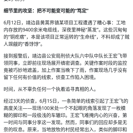
细节里的攻坚：把不可能变可能的“笃定”
6月12日，靖边县黄蒿界镇某项目工程遭遇了糟心事：工地
内存放的9400余米电缆线，深夜里神秘“蒸发”。这些沉甸甸
的“铜疙瘩”，本是该项目正常运转的“生命线”，不料却成了贼
人觊觎的“香饽饽”。
接到报警后，靖边县公安局刑侦大队六中队中队长王宏飞带
领同事，立即前往现场展开缜密调查。关键作案时段的监控
竟被巧妙地遮盖，加上作案当晚下了雨，作案现场几乎没有
留下任何有价值的线索，侦查工作陷入困境。
时间，从不辜负任何一个执着追寻真相的人。
经过3天的侦查，6月15日，一条简单的线索引起了王宏飞的
高度关注——现场100米处一个不起眼的角落发现了一枚模
糊的脚印和一段极浅的车辙印。王宏飞难掩内心的兴奋，第
一时间与同事分享这一发现。然而，同事们的回应却多是无
奈的叹息。原来，当地放牧的村民经常出入，类似的脚印和