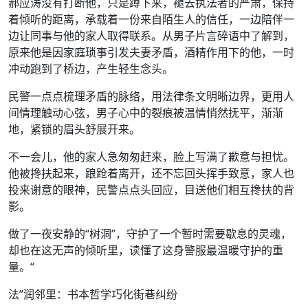
郝应涛没有打断他，只是蹲下来，褪去执法者的严肃，保持
着倾听的距离，承载着一份来自陌生人的信任，一边陪伴一
边让同事与他的家人取得联系。从男子片言碎语中了解到，
原来他是因家庭琐事引发夫妻矛盾，酒精作用下的他，一时
冲动跑到了桥边，产生轻生念头。
民警一点点梳理矛盾的脉络，用法律条文明晰边界，更用人
间情理触动心弦，男子心中的裂痕被温情悄然抚平，渐渐
地，紧锁的眉头舒展开来。
不一会儿，他的家人急匆匆赶来，脸上写满了歉意与担忧。
他被搀扶起来，踉跄着离开，还不忘回头挥手致意，家人也
投来谢意的眼神，民警点点头回应，目送他们相互搀扶的背
影。
做了一夜安静的“树洞”，守护了一个暂时需要歇息的灵魂，
却也在这无声的倾听里，读懂了这身警服最温暖守护的重
量。“
法”润邻里：书本哲学巧化街巷纠纷