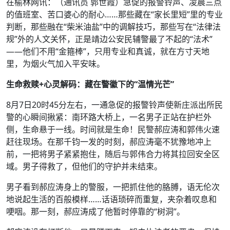
在榆林网讯：（通讯员 郭世霞）急促的报警铃声、凌晨三点
的值班室、苦口婆心的耐心……那些藏在“家长里短”里的专业
判断，那些融在“柴米油盐”中的调解技巧，那些写在“法律法
规”外的人文关怀，正是靖边公安民辅警最了不起的“法术”
——他们不用“金箍棒”，只用专业和真诚，就在方寸天地
里，为烟火气加入平安味。
生命救赎+心灵解码：藏在警徽下的“温情光芒”
8月7日20时45分左右，一通急促的报警铃声使新庄派出所民
警的心瞬间揪紧：南环路大桥上，一名男子正站在护栏外
侧，生命悬于一线。时间就是生命！民警郝应涛和郭伟火速
赶往现场。在那千钧一发的时刻，郝应涛毫不犹豫地冲上
前，一把将男子紧紧抱住，随后与郭伟合力将其拉回安全区
域。男子得救了，但他们的守护并未结束。
男子看到郝应涛身上的警服，一把抓住他的胳膊，语无伦次
地说起生活的百般模样……话语琐碎而重复，夹杂着叹息和
哽咽。那一刻，郝应涛成了他暂时停靠的“树洞”。