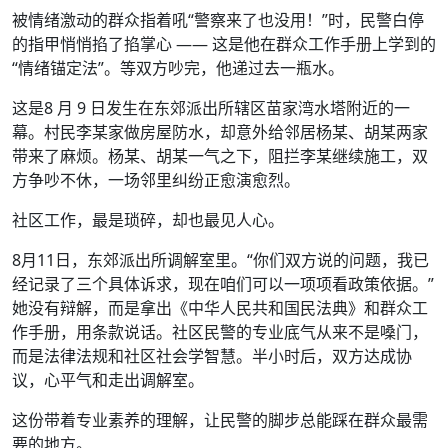
被情绪激动的群众指着吼“警察来了也没用！”时，民警白停
的指甲悄悄掐了掐掌心 —— 这是他在群众工作手册上学到的
“情绪锚定法”。等双方吵完，他递过去一瓶水。
这是8 月 9 日发生在东郊派出所辖区苗家湾水塔附近的一
幕。村民李某家做房屋防水，却意外给邻居杨某、胡某两家
带来了麻烦。杨某、胡某一气之下，阻拦李某继续施工，双
方争吵不休，一场邻里纠纷正愈演愈烈。
社区工作，最是琐碎，却也最见人心。
8月11日，东郊派出所调解室里。“你们双方说的问题，我已
经记录了三个具体诉求，现在咱们可以一项项看政策依据。”
她没有辩解，而是拿出《中华人民共和国民法典》和群众工
作手册，用条款说话。社区民警的专业底气从来不是嗓门，
而是法律法规和社区社会学智慧。半小时后，双方达成协
议，心平气和走出调解室。
这份带着专业素养的理解，让民警的脚步总能踩在群众最需
要的地方。