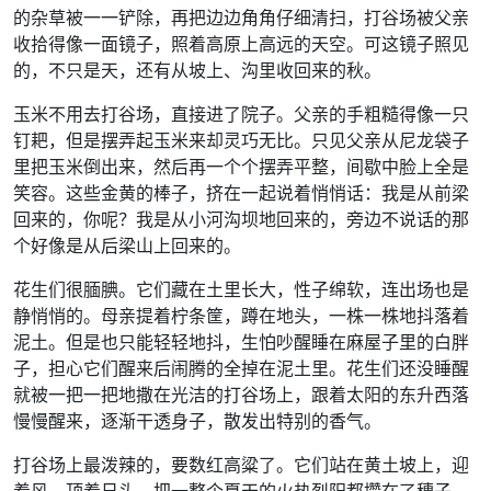
的杂草被一一铲除，再把边边角角仔细清扫，打谷场被父亲
收拾得像一面镜子，照着高原上高远的天空。可这镜子照见
的，不只是天，还有从坡上、沟里收回来的秋。
玉米不用去打谷场，直接进了院子。父亲的手粗糙得像一只
钉耙，但是摆弄起玉米来却灵巧无比。只见父亲从尼龙袋子
里把玉米倒出来，然后再一个个摆弄平整，间歇中脸上全是
笑容。这些金黄的棒子，挤在一起说着悄悄话：我是从前梁
回来的，你呢？我是从小河沟坝地回来的，旁边不说话的那
个好像是从后梁山上回来的。
花生们很腼腆。它们藏在土里长大，性子绵软，连出场也是
静悄悄的。母亲提着柠条筐，蹲在地头，一株一株地抖落着
泥土。但是也只能轻轻地抖，生怕吵醒睡在麻屋子里的白胖
子，担心它们醒来后闹腾的全掉在泥土里。花生们还没睡醒
就被一把一把地撒在光洁的打谷场上，跟着太阳的东升西落
慢慢醒来，逐渐干透身子，散发出特别的香气。
打谷场上最泼辣的，要数红高粱了。它们站在黄土坡上，迎
着风，顶着日头，把一整个夏天的火热烈阳都攒在了穗子