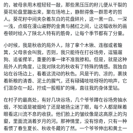
的，被母亲用木棍轻轻一敲，那些黑压压的籽儿便从干裂的
葵花轮盘里蹦出来，聚在场地上，静默得像一群思考的哲
人。葵花籽中间夹杂着灰白的花盘碎片，这一黑一白、一深
一浅，点缀在漫山遍野的金黄与赭红之间，让这幅收秋的画
卷顿时绘入了陕北人特有的筋骨，让每个季节都有了分量。
小时候，我是秋收的局外人，除了拿个木锹、连枷或者簸
箕，父母亲会叫我，否则，我只能待在打谷场旁，逗猫遛
狗、追雀撵羊，重要的事一律不准我掺和。但是，就是这种
局外人的角度，让我对陕北的秋收有了特殊的情感。我独自
站在谷场边上，看着这流动的秋色。风是干的、凉的，裹挟
着新粮的清香、泥土的腥气，还有碌碡吱吱呀呀的响声，它
们混杂在一起，拧成一股粗犷的绳，直往我的身体里钻。
在村子的最高处，有好几块谷场，几个爷爷蹲在谷场旁抽水
烟，不知道是被烟呛了还是被扬尘迷了眼，每个人都是眯着
眼看这川流不息的收获。他们脸上的皱纹像是这高原上的沟
壑，里面流淌着岁月的河。那神情里，没有惊奇，只有一种
看惯了春生夏长、秋收冬藏的了然。一个爷爷伸出和黄土一