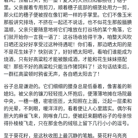
里。父亲握着专用剪刀，顺着穗子底部的细茎处用力一剪，
那火红的穗子便被捏在像钉耙一样的手掌里。它们不像玉米
那般讲究排场，不挤在一起还不说话，也不似花生那般腼腆
温顺，父亲只要随意地将它们堆放在打谷场的某个角落，它
们就开始你一言我一语了：这谷场收拾得干净，咱整天风吹
日晒还没好好享受过这种待遇呢！你们看，那边晒太阳的是
不是花生妹子？快别说了，好好晒太阳吧，看咱们谁能成为
烧酒，只有好高粱粒才能被酿成酒，才能和花生妹妹搭配
呢！那些不好的高粱粒只能当作猪饲料了！这句话结束后，
一群红高粱顿时鸦雀无声，各自晒太阳去了！
谷子总是谦逊的。它们细细的腰身总是低垂着，像害羞的新
媳妇。被父亲的镰刀轻轻揽入怀抱后，便薄薄地摊在场院最
中央，一穗一穗，密密匝匝，太阳照在上面，泛起一层柔和
的光晕，不刺眼，暖洋洋的，看着便让人心里踏实。偶尔有
胆大的麻雀飞来，刚啄食几口，便被赶来翻晒谷子的母亲惊
得扑棱棱飞走，只在那金色的绒毯上留下几行小小的逗号。
至于葵花籽，是这秋收图上最沉静的笔触。葵花籽乌亮亮