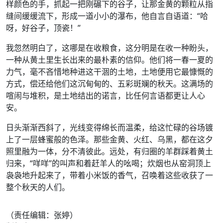
样颜色的手，抓起一把刚碾下的谷子，让那金黄的颗粒从指
缝间缓缓流下，形成一道小小的瀑布，他自言自语道：“哈
呀，好谷子，顶瓷！”
我忽然明白了，这哪是在收粮食，这分明是在收一种盼头，
一种从黄土里生长出来的最朴素的信仰。他们将一春一夏的
力气，毫不吝惜地种进这干涸的土地，土地便用它最慷慨的
方式，偿还给他们这沉甸甸的、五彩斑斓的秋天。这满场的
喧闹与堆积，是土地结出的诺言，比任何言语都更让人心
安。
日头渐渐西斜了，光线变得绵长而温柔，给这忙碌的谷场镀
上了一层蜂蜜般的色泽。那些金黄、火红、乌黑，都在这夕
照里融为一体，分不清彼此。远处，有归圈的羊群踩着黄土
归来，“咩咩”的叫声和着赶羊人的吆喝；炊烟也从窑洞顶上
袅袅地升起来了，带着小米饭的香气，召唤着这些收获了一
整个秋天的人们。
（责任编辑：张婷）