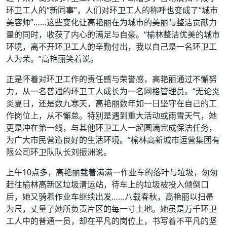
环卫工人的“新同事”，人们对环卫工人的称呼也变成了“城市
美容师”……这些变化让高艳丽在为城市的美丽与整洁贡献力
量的同时，收获了内心的满足与自豪。“榆林整洁优美的城市
环境，离不开环卫工人的辛勤付出，我以自己是一名环卫工
人为荣。”高艳丽笑着说。
正是怀着对环卫工作的责任感与荣誉感，高艳丽通过不懈努
力，从一名普通的环卫工人成长为一名网格管理员。“无论炎
炎夏日，还是数九寒天，高艳丽数年如一日坚守在自己的工
作岗位上，从不懈怠。特别是遇到重大活动或雨雪天气，她
更是冲在第一线，与其他环卫工人一起圆满完成保洁任务，
为广大市民营造良好的生活环境。”榆林高新城市运营集团有
限公司环卫队队长刘振洲说。
上午10点多，高艳丽载着满满一作业车的落叶与垃圾，匆匆
赶往榆林高新区垃圾清运站，待车上的垃圾被投入倾倒口
后，她又骑着作业车继续出发……八载春秋，高艳丽以扫帚
为尺，丈量了她所负责片区的每一寸土地。她虽是万千环卫
工人中的普通一员，却在平凡的岗位上，书写着不平凡的坚