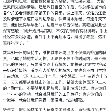
扫落叶和垃圾，捡拾绿化带里的杂物，清理果壳箱……无论
是风雨交加的清晨，还是烈日当空的午后，你总能在城市的
各个角落看到他们辛勤工作的身影。遇上雨天，保洁员还要
及时清理下水道口及周边杂物，保障排水顺畅；每逢冬天下
雪，他们更得早早出门，迎着严寒除雪保畅。高艳丽对此也
深有感触：“刚开始扫马路时，不仅挥扫帚挥得胳膊疼，手上
还经常会起水泡，直到手上不再起水泡，磨出了老茧，这才
锻炼出来了。”
数年如一日的坚持中，维护城市环境卫生不仅是高艳丽的职
责，也成了她的生活习惯。无论在不在工作时间内，是不是
自己的责任区，只要看到路上有垃圾，她总是习惯性地捡起
来扔进垃圾箱。看到有人随地乱扔垃圾，她也会不由自主地
上前劝说。“环卫工人工作辛苦，任务繁重，一年三百六十五
天，天天都要从事城市的清洁工作。希望大家尊重环卫工人
的辛勤付出，不要随地乱扔垃圾，做到垃圾分类。也许你们
一个小小的举动，就会减轻我们的工作负担；也许你们的一
个微笑，就会让我们觉得非常温暖。”高艳丽说。
近年来，街头的环卫工人休息室不断增多，自动清扫车成了