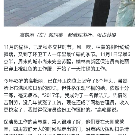
高艳丽（左）和同事一起清理落叶。张占林摄
11月的榆林，已是秋冬交替时节，风一吹，枯黄的树叶纷纷
飘落，又到了环卫工人一年里最忙碌的季节。11月1日早晨6
点半，周末的城市尚未完全苏醒，榆林高新区保洁员高艳丽
已穿上橙红色的工作服，开始了一天忙碌的工作。
今年43岁的高艳丽，已在环卫岗位上坚守了8个年头，虽然
脸上布满风吹日晒的印记，但性格乐观坚韧的她，依然十分
干练，毫无疲态。“2017年，我成为了一名保洁员，凭借吃
苦耐劳，没几年就涨了工资，现在还成了网格管理员，收入
更稳定了，我觉得保洁员这份工作挺好的。”高艳丽说。
保洁员工作的苦与累，常人很难了解，他们要在天刚蒙蒙
亮，四周寂静无人的时候就走出家门，沿着路段挥动扫帚清