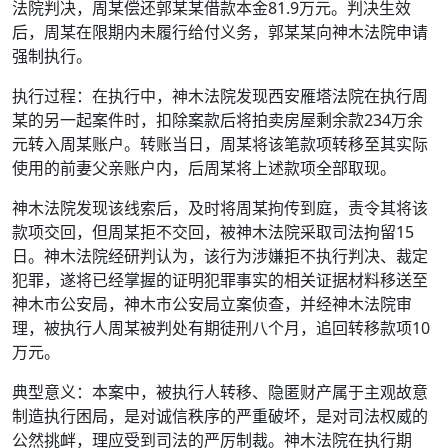
法院判决，周某偿还郭某某借款本金81.9万元。判决生效
后，周某在限期内未履行给付义务，郭某某向神木法院申请
强制执行。
执行过程：在执行中，神木法院发现西安雁塔法院在执行周
某的另一起案件时，扣除案款后将拍卖房屋剩余款234万余
元转入周某账户。转账当日，周某将该笔款项转移至其实际
使用的前妻父亲账户内，后周某将上述款项全部取现。
神木法院发现该线索后，及时将周某拘传到庭，责令其将该
款项交回，但周某拒不交回，被神木法院采取司法拘留15
日。神木法院经研判认为，该行为涉嫌拒不执行判决、裁定
犯罪，遂将已经掌握的证明犯罪事实的相关证据材料移送至
神木市公安局，神木市公安局立案侦查，并经神木法院审
理，被执行人周某被判处有期徒刑八个月，追回转移款项10
万元。
典型意义：本案中，被执行人转移、隐匿财产属于主观故意
制造执行困局，是对诚信秩序的严重破坏，是对司法权威的
公然挑衅，理应受到司法的严厉制裁。神木法院在执行期