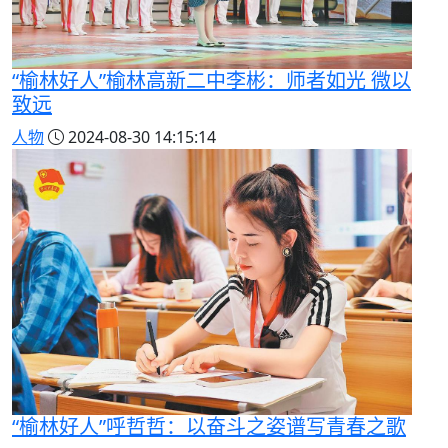
“榆林好人”榆林高新二中李彬：师者如光 微以
致远
人物
2024-08-30 14:15:14
“榆林好人”呼哲哲：以奋斗之姿谱写青春之歌