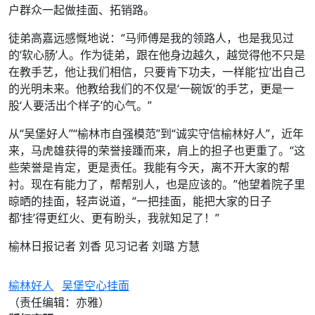
户群众一起做挂面、拓销路。
徒弟高嘉远感慨地说：“马师傅是我的领路人，也是我见过
的‘软心肠’人。作为徒弟，跟在他身边越久，越觉得他不只是
在教手艺，他让我们相信，只要肯下功夫，一样能‘拉’出自己
的光明未来。他教给我们的不仅是‘一碗饭’的手艺，更是一
股‘人要活出个样子’的心气。”
从“吴堡好人”“榆林市自强模范”到“诚实守信榆林好人”，近年
来，马虎雄获得的荣誉接踵而来，肩上的担子也更重了。“这
些荣誉是肯定，更是责任。我能有今天，离不开大家的帮
衬。现在有能力了，帮帮别人，也是应该的。”他望着院子里
晾晒的挂面，轻声说道，“一把挂面，能把大家的日子
都‘挂’得更红火、更有盼头，我就知足了！”
榆林日报记者 刘香 见习记者 刘璐 方慧
榆林好人
吴堡空心挂面
（责任编辑：亦雅）