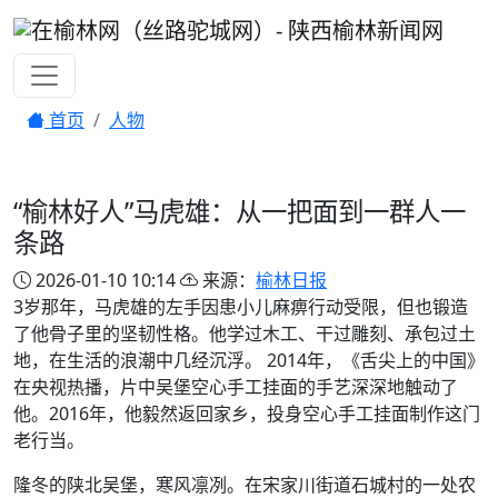
首页
人物
“榆林好人”马虎雄：从一把面到一群人一
条路
2026-01-10 10:14
来源：
榆林日报
3岁那年，马虎雄的左手因患小儿麻痹行动受限，但也锻造
了他骨子里的坚韧性格。他学过木工、干过雕刻、承包过土
地，在生活的浪潮中几经沉浮。 2014年，《舌尖上的中国》
在央视热播，片中吴堡空心手工挂面的手艺深深地触动了
他。2016年，他毅然返回家乡，投身空心手工挂面制作这门
老行当。
隆冬的陕北吴堡，寒风凛冽。在宋家川街道石城村的一处农