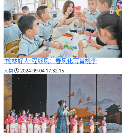
“榆林好人”程继凤：春风化雨育桃李
人物
2024-09-04 17:32:15