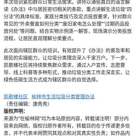
本次培训紧扣群众日常生活需求。讲师以通俗直白的语言解
读《办法》中与居民密切相关的条款，重点讲解生活垃圾“四
分法”的具体标准、家庭分类技巧及定点投放要求，针对群众
常见的“外卖餐盒如何分类”“废旧家电怎么处理”“过期药品投
放何处”等问题，结合实物示例逐一解答，现场演示分类投放
流程，让居民直观理解分类要点。
此次面向辖区群众的培训，有效提升了《办法》的普及率和
居民的实操能力，让垃圾分类理念深入千家万户。下一步，
凯歌楼社区将持续聚焦群众需求，通过入户宣传、志愿督
导、线上科普等多种形式，推动垃圾分类工作走深走实，让
绿色低碳生活方式成为辖区群众的自觉选择。
凯歌楼社区
榆林市生活垃圾分类管理办法
（责任编辑：唐秀秀）
版权声明：
来源为“在榆林网”均为本站原创内容，转载请注明！部分内
容来自网络，版权归原作者所有，转载目的在于传递更多信
息，并不代表本网赞同其观点和对其真实性负责；如作品内