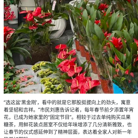
“选这盆‘黑金刚’，看中的就是它那股挺拔向上的劲头，寓意
着坚韧和吉祥。”市民刘惠告诉记者，每年春节前夕添置年宵
花，已成为她家里的“固定节目”。相较于过去单纯购买瓜果
糖茶，用鲜花装点居室不仅给年味增添了几分清新雅致，也
让春节的仪式感延伸到了精神层面，表达着全家人对新一年