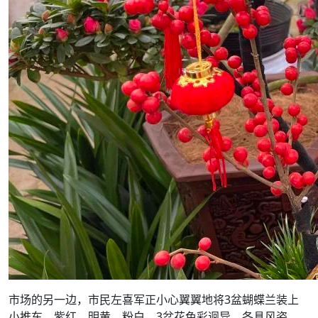
市场的另一边，市民左喜军正小心翼翼地将3盆蝴蝶兰装上
小推车。紫红、明黄、粉白，3盆花色彩迥异、各具风姿。