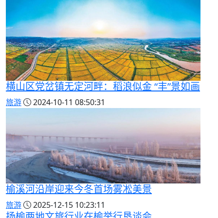
横山区党岔镇无定河畔：稻浪似金 “丰”景如画
旅游
2024-10-11 08:50:31
榆溪河沿岸迎来今冬首场雾凇美景
旅游
2025-12-15 10:23:11
扬榆两地文旅行业在榆举行恳谈会