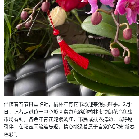
伴随着春节日益临近，榆林年宵花市场迎来消费旺季。2月1
日，记者走进位于中心城区富康东路的榆林市博朗花鸟鱼虫
市场看到，各色年宵花姹紫嫣红，市民或扶老携幼，或呼朋
引伴，在花丛间流连忘返，精心挑选着属于自家的那抹“新春
色彩”。