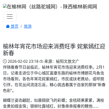
首页
旅游
榆林年宵花市场迎来消费旺季 姹紫嫣红迎
新春
2026-02-02 23:18
来源：榆阳文旅文广
伴随着春节日益临近，榆林年宵花市场迎来消费旺季。2月1
日，记者走进位于中心城区富康东路的榆林市博朗花鸟鱼虫
市场看到，各色年宵花姹紫嫣红，市民或扶老携幼，或呼朋
引伴，在花丛间流连忘返，精心挑选着属于自家的那抹“新春
色彩”。
蝴蝶兰姿态翩跹，似展翅欲飞的彩蝶；金桔硕果累累，满枝
金黄如缀金珠；银柳吐露绒红，好像串串报春的鞭炮……