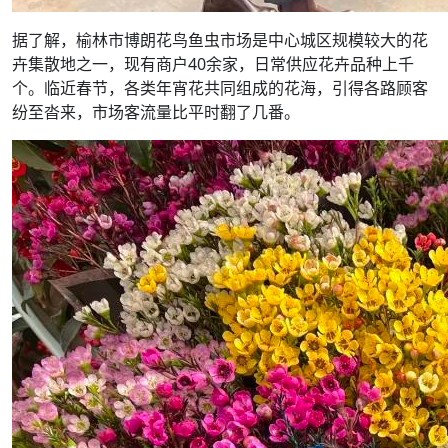
据了解，榆林市博朗花鸟鱼虫市场是中心城区规模较大的花
卉集散地之一，现有商户40余家，日常供应花卉品种上千
个。临近春节，各类年宵花共同组成的花海，引得各路顾客
纷至沓来，市场客流量比平时翻了几番。