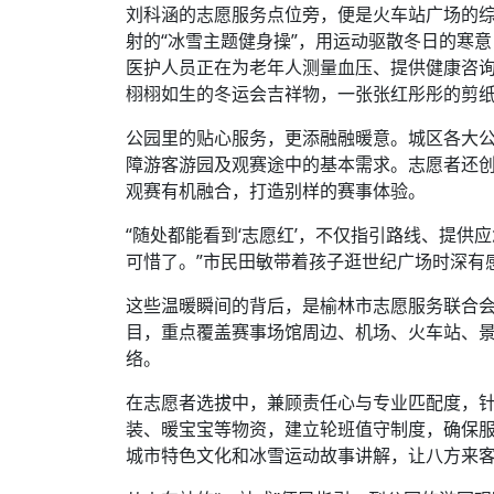
刘科涵的志愿服务点位旁，便是火车站广场的
射的“冰雪主题健身操”，用运动驱散冬日的寒
医护人员正在为老年人测量血压、提供健康咨
栩栩如生的冬运会吉祥物，一张张红彤彤的剪纸
公园里的贴心服务，更添融融暖意。城区各大
障游客游园及观赛途中的基本需求。志愿者还
观赛有机融合，打造别样的赛事体验。
“随处都能看到‘志愿红’，不仅指引路线、提
可惜了。”市民田敏带着孩子逛世纪广场时深有
这些温暖瞬间的背后，是榆林市志愿服务联合会
目，重点覆盖赛事场馆周边、机场、火车站、
络。
在志愿者选拔中，兼顾责任心与专业匹配度，
装、暖宝宝等物资，建立轮班值守制度，确保服
城市特色文化和冰雪运动故事讲解，让八方来