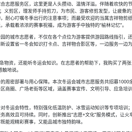
综合志愿服务区，这里更是人头攒动、温情洋溢。伴随着欢快的
意；义剪区，理发师手持剪刀，为市民、游客修剪发型，让疲惫
询，耐心叮嘱冬季出行的注意事项；而最受欢迎的当属吉祥物剪
，承载着浓浓的赛事祝福，成为游客手中独特的“榆林记忆”。
公园的城市志愿者，不仅在各个点位为游客提供游园路线指引，
创新设置省一冬会知识打卡点、吉祥物合影区等，一边服务一边
供应急物资，还能听冬运会知识。在志愿者的帮助下，我购买了两
感触地说。
的周密部署与用心保障。本次冬运会城市志愿服务共招募1000
景区商圈、广场老街等区域，涵盖赛事宣传、文明引导、应急培
针对冬运会特性，特别强化低温防护、冰雪运动知识等专项培训
务高效且可持续。同时，创新推出“志愿+文化”服务模式，让火
客既能观精彩赛事，又能品城市独特韵味。