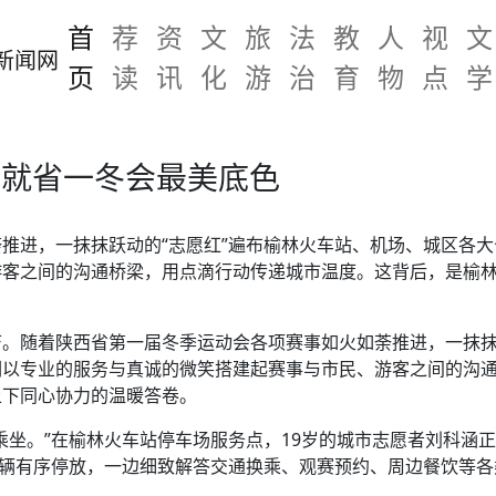
首
荐
资
文
旅
法
教
人
视
文
页
读
讯
化
游
治
育
物
点
学
绘就省一冬会最美底色
推进，一抹抹跃动的“志愿红”遍布榆林火车站、机场、城区各
游客之间的沟通桥梁，用点滴行动传递城市温度。这背后，是榆
。随着陕西省第一届冬季运动会各项赛事如火如荼推进，一抹抹
们以专业的服务与真诚的微笑搭建起赛事与市民、游客之间的沟
上下同心协力的温暖答卷。
乘坐。”在榆林火车站停车场服务点，19岁的城市志愿者刘科涵
车辆有序停放，一边细致解答交通换乘、观赛预约、周边餐饮等