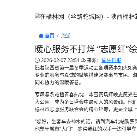
首页
旅游
暖心服务不打烊 “志愿红”
2026-02-07 23:51
来源：
榆林日报
随着陕西省第一届冬季运动会各项赛事如火如荼
专业的服务与真诚的微笑搭建起赛事与市民、
同心协力的温暖答卷。
寒风凛冽难挡青春热忱，冰雪赛场辉映志愿光芒
大公园，成为冬日盛会中最动人的风景线。他
榆林市志愿服务联合会的精心统筹，更是全城
“您好，坐客车去神木的话，请到汽车北站购票
他坚守城市“大门”，冻得通红的双手一边引导