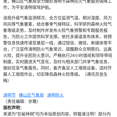
患，横山区气象局全力做好清明节森林防火气象服务保障工
作，为平安清明保驾护航。
该局升级气象监测频次，全方位监测气温、相对湿度、风力
风向等气象要素，结合春季气候特征，科学研判森林火险气
象等级走势，及时制作并发布火险气象预警和专题服务报
告，为防火工作提供科学支撑。依托多渠道发布体系，将预
警信息快速传递至基层一线，通过短信、微信、新媒体等平
台，广泛宣传清明防火气象常识，提醒群众文明祭扫、远离
火险，提升全民防火意识。严格执行24小时值班和领导带班
制度，实时跟进天气变化，及时与相关部门共享气象信息，
做好应急气象服务。同时，备齐备足人工增雨设备，适时开
展人工增雨作业，切实降低森林火险等级。（通讯员张生
梅）
清明节
横山区气象局
清明防火
（责任编辑：亦雅）
版权声明：
来源为“在榆林网”均为本站原创内容，转载请注明！部分内