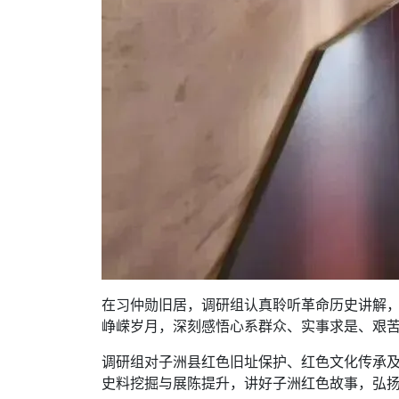
在习仲勋旧居，调研组认真聆听革命历史讲解
峥嵘岁月，深刻感悟心系群众、实事求是、艰
调研组对子洲县红色旧址保护、红色文化传承
史料挖掘与展陈提升，讲好子洲红色故事，弘