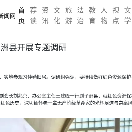
首
荐
资
文
旅
法
教
人
视
文
页
读
讯
化
游
治
育
物
点
学
子洲县开展专题调研
研，实地参观习仲勋旧居。调研组强调，要持续做好红色资源保
会副会长刘兆京、办公室主任王建峰一行到子洲县，就红色资源
温红色历史，深切缅怀老一辈无产阶级革命家的光辉足迹与崇高