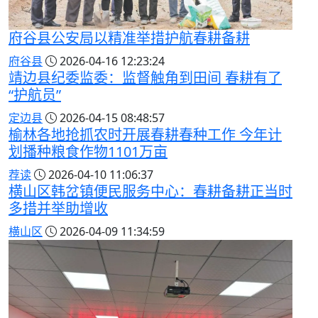
府谷县公安局以精准举措护航春耕备耕
府谷县
2026-04-16 12:23:24
靖边县纪委监委：监督触角到田间 春耕有了
“护航员”
定边县
2026-04-15 08:48:57
榆林各地抢抓农时开展春耕春种工作 今年计
划播种粮食作物1101万亩
荐读
2026-04-10 11:06:37
横山区韩岔镇便民服务中心：春耕备耕正当时
多措并举助增收
横山区
2026-04-09 11:34:59