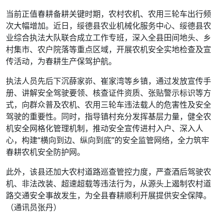
当前正值春耕备耕关键时期，农村农机、农用三轮车出行频
次大幅增加。近日，绥德县农业机械化服务中心、绥德县农
业综合执法大队联合成立工作专班，深入全县田间地头、乡
村集市、农户院落等重点区域，开展农机安全实地检查及宣
传活动，为春耕生产保驾护航。
执法人员先后下沉薛家峁、崔家湾等乡镇，通过发放宣传手
册、讲解安全驾驶要领、核查证件资质、张贴警示标识等方
式，向群众普及农机、农用三轮车违法载人的危害性及安全
驾驶的重要性。同时，指导镇村充分发挥基层力量，健全农
机安全网格化管理机制，推动安全宣传进村入户、深入人
心，构建“横向到边、纵向到底”的安全监管网络，全力筑牢
春耕农机安全防护网。
此外，该县还加大农村道路巡查管控力度，严查酒后驾驶农
机、非法改装、超速超载等违法行为，从源头上遏制农村道
路交通安全事故发生，为全县春耕顺利开展提供安全保障。
（通讯员张丹）