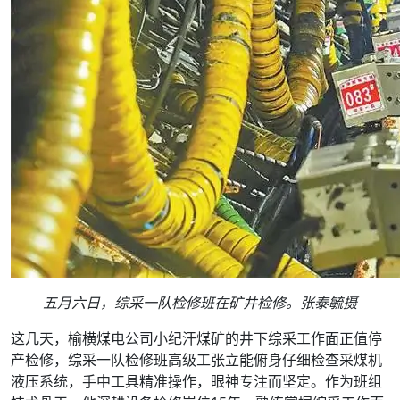
五月六日，综采一队检修班在矿井检修。张泰毓摄
这几天，榆横煤电公司小纪汗煤矿的井下综采工作面正值停
产检修，综采一队检修班高级工张立能俯身仔细检查采煤机
液压系统，手中工具精准操作，眼神专注而坚定。作为班组