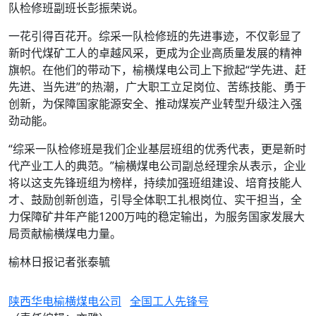
队检修班副班长彭振荣说。
一花引得百花开。综采一队检修班的先进事迹，不仅彰显了
新时代煤矿工人的卓越风采，更成为企业高质量发展的精神
旗帜。在他们的带动下，榆横煤电公司上下掀起“学先进、赶
先进、当先进”的热潮，广大职工立足岗位、苦练技能、勇于
创新，为保障国家能源安全、推动煤炭产业转型升级注入强
劲动能。
“综采一队检修班是我们企业基层班组的优秀代表，更是新时
代产业工人的典范。”榆横煤电公司副总经理余从表示，企业
将以这支先锋班组为榜样，持续加强班组建设、培育技能人
才、鼓励创新创造，引导全体职工扎根岗位、实干担当，全
力保障矿井年产能1200万吨的稳定输出，为服务国家发展大
局贡献榆横煤电力量。
榆林日报记者张泰毓
陕西华电榆横煤电公司
全国工人先锋号