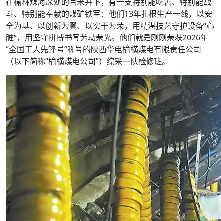
在榆林煤海深处的百米井下，有一支特别能吃苦、特别能战
斗、特别能奉献的煤矿铁军：他们13年扎根生产一线，以安
全为基、以创新为翼、以实干为荣，用精湛技艺守护设备“心
脏”，用坚守拼搏书写劳动荣光。他们就是刚刚荣获2026年
“全国工人先锋号”称号的陕西华电榆横煤电有限责任公司
（以下简称“榆横煤电公司”）综采一队检修班。