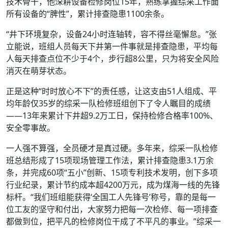
技术骨干，他深耕设备检修岗位15年，熟练掌握综采工作面
所有设备的“脾性”，累计排查隐患1100余条。
“井下环境复杂，设备24小时连轴转，容不得丝毫懈怠。”张
立能说，班组人员每天下井第一件事就是排查隐患，平均每
人每天排查点位不少于4个，步行超8公里，只为将安全风险
消灭在萌芽状态。
正是这种“时时放心不下”的责任感，让这支由51人组成、平
均年龄仅35岁的综采一队检修班组创下了令人瞩目的成绩
——13年来累计下井超9.2万工日，保持检修合格率100%、
安全零事故。
一人强不算强，全员硬才是真过硬。多年来，综采一队检修
班总结形成了15项现场管理工作法，累计排查隐患3.1万余
条，并完成60项“五小”创新、15项专利技术发明，创下多项
行业纪录，累计节约成本超4200万元，成为煤海一线的先锋
标杆。“我们班组能获得‘全国工人先锋号’称号，靠的是每一
位工友的坚守和付出，大家努力把每一次检修、每一项排查
都做到位，把平凡的检修岗位干成了不平凡的事业。”综采一