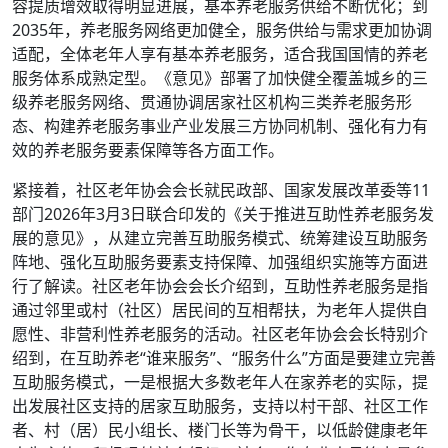
容提质增效取得明显进展，基本养老服务供给不断优化；到
2035年，养老服务网络更加健全，服务供给与需求更加协调
适配，全体老年人享有基本养老服务，适合我国国情的养老
服务体系成熟定型。《意见》部署了加快健全覆盖城乡的三
级养老服务网络、贯通协调居家社区机构三类养老服务形
态、构建养老服务事业产业发展三方协同机制、强化有力有
效的养老服务要素保障等各方面工作。
紧接着，社区老年协会会长就民政部、国家发展改革委等11
部门2026年3月3日联合印发的《关于推进互助性养老服务发
展的意见》，从建立完善互助服务模式、统筹建设互助服务
阵地、强化互助服务要素支持保障、加强组织实施等方面进
行了解读。社区老年协会会长介绍到，互助性养老服务是指
通过邻里或村（社区）居民间的互相帮扶，为老年人提供自
愿性、非营利性养老服务的活动。社区老年协会会长特别介
绍到，在互助养老“谁来服务”、“服务什么”方面是要建立完善
互助服务模式，一是根据大多数老年人在家养老的实际，提
出发展社区支持的居家互助服务，支持以村干部、社区工作
者、村（居）民小组长、楼门长等为骨干，以低龄健康老年