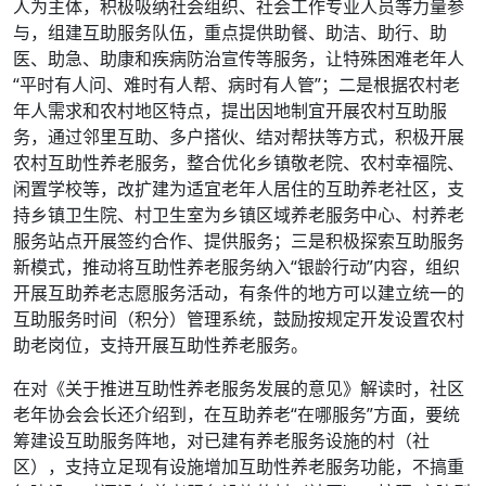
人为主体，积极吸纳社会组织、社会工作专业人员等力量参
与，组建互助服务队伍，重点提供助餐、助洁、助行、助
医、助急、助康和疾病防治宣传等服务，让特殊困难老年人
“平时有人问、难时有人帮、病时有人管”；二是根据农村老
年人需求和农村地区特点，提出因地制宜开展农村互助服
务，通过邻里互助、多户搭伙、结对帮扶等方式，积极开展
农村互助性养老服务，整合优化乡镇敬老院、农村幸福院、
闲置学校等，改扩建为适宜老年人居住的互助养老社区，支
持乡镇卫生院、村卫生室为乡镇区域养老服务中心、村养老
服务站点开展签约合作、提供服务；三是积极探索互助服务
新模式，推动将互助性养老服务纳入“银龄行动”内容，组织
开展互助养老志愿服务活动，有条件的地方可以建立统一的
互助服务时间（积分）管理系统，鼓励按规定开发设置农村
助老岗位，支持开展互助性养老服务。
在对《关于推进互助性养老服务发展的意见》解读时，社区
老年协会会长还介绍到，在互助养老“在哪服务”方面，要统
筹建设互助服务阵地，对已建有养老服务设施的村（社
区），支持立足现有设施增加互助性养老服务功能，不搞重