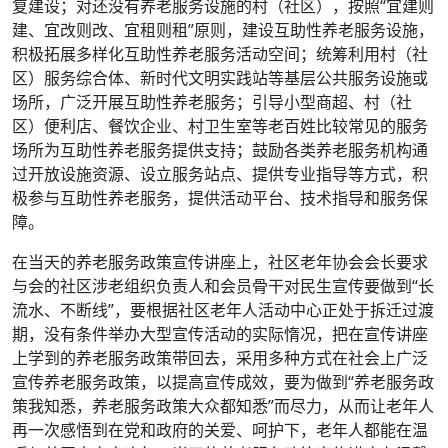
复建设；对还没有养老服务设施的村（社区），按照“宜建则
建、宜改则改、宜租则租”原则，建设互助性养老服务设施，
积极拓展多样化互助性养老服务活动空间；统筹利用村（社
区）服务综合体、新时代文明实践站等基层公共服务设施或
场所，广泛开展互助性养老服务；引导小型商超、村（社
区）便利店、餐饮企业、村卫生室等老百姓比较常见的服务
场所为互助性养老服务提供支持；鼓励各类养老服务机构通
过开放设施资源、设立服务站点、提供专业指导等方式，积
极参与互助性养老服务，提供活动平台、技术指导和服务保
障。
在当天的养老服务政策宣传讲座上，社区老年协会会长要求
与会的社区涉老组织负责人和会员骨干对民生宣传要做到“长
流水、不断线”，要根据社区老年人活动中心正处于拆迁过渡
期，没有条件举办大型宣传活动的实际惰况，把在宣传讲座
上学到的养老服务政策带回去，采用多种方式在社会上广泛
宣传养老服务政策，以提高宣传成效，要为做到“养老服务政
策我知悉，养老服务政策大众都知悉”而尽力，从而让老年人
再一次感悟到在党和政府的关爱、呵护下，老年人都能在温