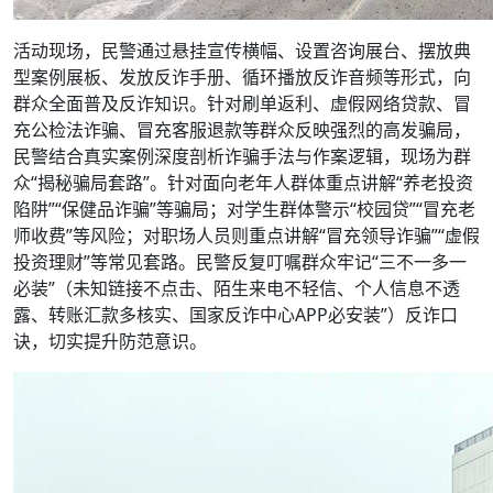
活动现场，民警通过悬挂宣传横幅、设置咨询展台、摆放典
型案例展板、发放反诈手册、循环播放反诈音频等形式，向
群众全面普及反诈知识。针对刷单返利、虚假网络贷款、冒
充公检法诈骗、冒充客服退款等群众反映强烈的高发骗局，
民警结合真实案例深度剖析诈骗手法与作案逻辑，现场为群
众“揭秘骗局套路”。针对面向老年人群体重点讲解“养老投资
陷阱”“保健品诈骗”等骗局；对学生群体警示“校园贷”“冒充老
师收费”等风险；对职场人员则重点讲解“冒充领导诈骗”“虚假
投资理财”等常见套路。民警反复叮嘱群众牢记“三不一多一
必装”（未知链接不点击、陌生来电不轻信、个人信息不透
露、转账汇款多核实、国家反诈中心APP必安装”）反诈口
诀，切实提升防范意识。