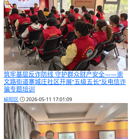
筑牢基层反诈防线 守护群众财产安全——崇
文路街道寨城庄社区开展“五级五长”反电信诈
骗专题培训
榆阳区
2026-05-11 17:01:09