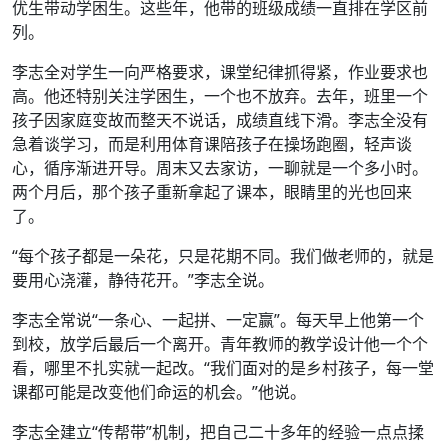
优生带动学困生。这些年，他带的班级成绩一直排在学区前
列。
李志全对学生一向严格要求，课堂纪律抓得紧，作业要求也
高。他还特别关注学困生，一个也不放弃。去年，班里一个
孩子因家庭变故而整天不说话，成绩直线下滑。李志全没有
急着谈学习，而是利用体育课陪孩子在操场跑圈，轻声谈
心，循序渐进开导。周末又去家访，一聊就是一个多小时。
两个月后，那个孩子重新拿起了课本，眼睛里的光也回来
了。
“每个孩子都是一朵花，只是花期不同。我们做老师的，就是
要用心浇灌，静待花开。”李志全说。
李志全常说“一条心、一起拼、一定赢”。每天早上他第一个
到校，放学后最后一个离开。青年教师的教学设计他一个个
看，哪里不扎实就一起改。“我们面对的是乡村孩子，每一堂
课都可能是改变他们命运的机会。”他说。
李志全建立“传帮带”机制，把自己二十多年的经验一点点揉