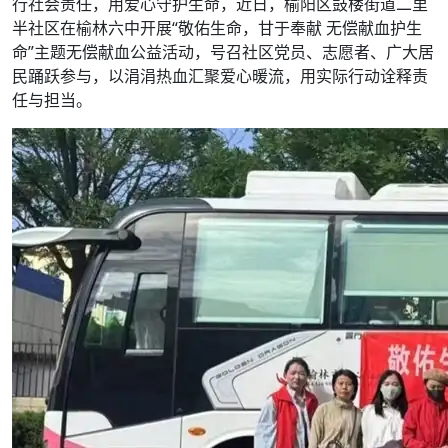
行社会责任，用爱心守护生命，近日，榆阳区鼓楼街道二里
半社区在榆林六中开展“敬佑生命，甘于奉献 无偿献血护生
命”主题无偿献血公益活动，号召社区党员、志愿者、广大居
民踊跃参与，以涓涓热血汇聚爱心暖流，用实际行动诠释责
任与担当。