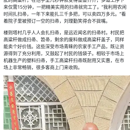
来仅需15分钟，一把精美实用的扫帚就完工了。“我利用农闲
时间扎扫帚，一年下来能扎三千多把，可以卖四万多元。”看
着院子里被预订一空的扫帚，刘理勤笑得合不拢嘴。
楼则塔村几乎人人会扎扫帚，是远近闻名的扫帚村。村民把
高粱秆做成扫帚、笤帚，剩余的废料做成高粱秆盖子，同样
能卖个好价钱。这些深受市场青睐的农家手工产品，既让资
源得到了充分利用，又鼓起了村民的钱袋子。相较于市场上
机器生产的塑料扫帚，手工高粱秆扫帚既耐用又实惠，在市
场上非常畅销，很多客商上门来收购。