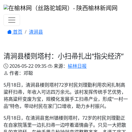
首页
清涧县
清涧县楼则塔村：小扫帚扎出“指尖经济”
2026-05-22 09:35
来源：
榆林日报
作者：邓聪
5月18日，清涧县楼则塔村72岁村民刘理勤利用农闲扎制高
粱秆扫帚，年收入可达四万余元。该村发挥传统手艺优势，
将高粱秆变废为宝，规模化发展手工扫帚产业，形成“一村一
品”特色，带动村民在家门口增收，助力乡村振兴。
5月18日，在清涧县宽州镇楼则塔村，72岁的村民刘理勤正
在自家院落里一边扎扫帚一边哼着道情曲子。只见一大把散
乱的高粱秆，在他手里几秒钟就变得整整齐齐，多道工序下