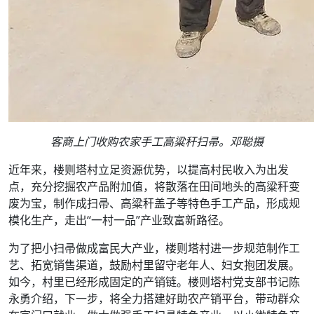
客商上门收购农家手工高粱秆扫帚。邓聪摄
近年来，楼则塔村立足资源优势，以提高村民收入为出发
点，充分挖掘农产品附加值，将散落在田间地头的高粱秆变
废为宝，制作成扫帚、高粱秆盖子等特色手工产品，形成规
模化生产，走出“一村一品”产业致富新路径。
为了把小扫帚做成富民大产业，楼则塔村进一步规范制作工
艺、拓宽销售渠道，鼓励村里留守老年人、妇女抱团发展。
如今，村里已经形成固定的产销链。楼则塔村党支部书记陈
永勇介绍，下一步，将全力搭建好助农产销平台，带动群众