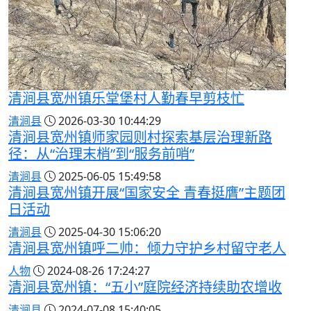
清涧县宽州镇乐堂堡村人勤春早剪枝忙
清涧县
2026-03-30 10:44:29
清涧县宽州镇师家园则村探索基层治理新路
径：从“治理末梢”到“服务前哨”
清涧县
2025-06-05 15:49:58
清涧县宽州镇开展“国家安全 青春挺膺”主题团
日活动
清涧县
2025-04-30 15:06:20
清涧县宽州镇呼二帅：倾力守护乡村留守老人
人物
2024-08-26 17:24:27
清涧县宽州镇：“五小”庭院经济持续助农增收
清涧县
2024-07-08 15:40:05