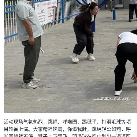
活动现场气氛热烈，跳绳、呼啦圈、踢毽子、打羽毛球等项
目轮番上演。大家精神饱满，你追我赶，跳绳轻盈如燕，呼
啦圈旋转不停，毽子上下翻飞，羽毛球在空中划出一道道弧