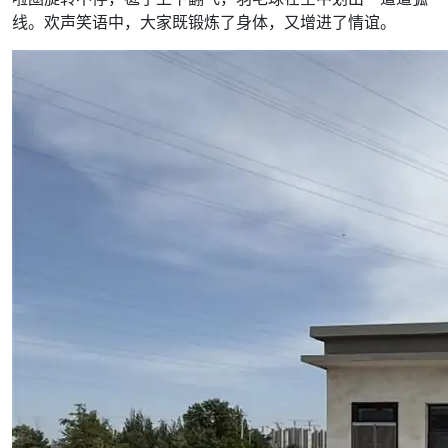
线。欢声笑语中，大家既锻炼了身体，又增进了情谊。