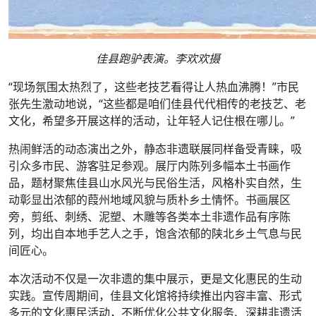
佳县跑驴表演。李欢欢摄
“现场氛围太热烈了，这些老技艺看得让人热血沸腾！”市民
张先生激动地说，“这些都是咱们佳县代代相传的老技艺、老
文化，希望多开展这样的活动，让年轻人记住根在哪儿。”
热闹鲜活的动态演出之外，静态非遗联展同样备受青睐，吸
引众多市民、游客驻足参观。展厅内陈列多幅本土书画作
品，题材聚焦佳县山水风光与民俗生活，风格朴实自然，生
动彰显出浓郁的葭州地域风貌与质朴乡土情怀。书画展区
旁，剪纸、刺绣、泥塑、木雕等各类本土非遗作品有序陈
列，均出自本地手艺人之手，饱含浓郁的陕北乡土气息与民
间匠心。
本次活动不仅是一次非遗的集中展示，更是文化惠民的生动
实践。宣传周期间，佳县文化馆将持续推出内容丰富、形式
多元的文化惠民活动，不断优化公共文化服务、深耕非遗活