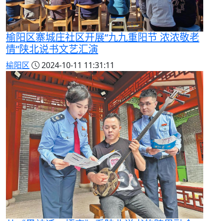
榆阳区寨城庄社区开展“九九重阳节 浓浓敬老
情”陕北说书文艺汇演
榆阳区
2024-10-11 11:31:11