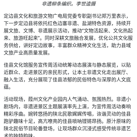
非遗柳条编织。李世逵摄
定边县文化和旅游文物广电局党委专职副书记郑万里表示，
下一步定边县将依托红色边塞非遗、盐湖特色资源，持续开
展文旅、文博、非遗展示活动，推动“文物活起来、文化热起
来、旅游旺起来”。同时深耕文旅融合发展，优化公共文化服
务供给，讲好定边故事，丰富群众精神文化生活，助力县域
文旅产业高质量发展。
佳县文化馆服务宣传周活动统筹动态展演与静态展览，以贴
近群众、走进景区的亲民形式，让本土非遗文化走出展厅、
融入生活，充分展现了佳县浓郁的民俗特色与深厚的人文底
蕴。
活动现场，葭州文化产业园内人气涌动、氛围热烈。非遗小
剧场内，非遗进景区主题展演率先上演，为宣传周活动奏响
精彩序曲。婉转悠扬的陕北民歌娓娓传唱，诙谐灵动的佳县
跑驴趣味十足，高亢嘹亮的佳县唢呐铿锵昂扬。原汁原味的
陕北民俗节目轮番登场，让现场群众沉浸式感受传统非遗艺
术的独特韵味。