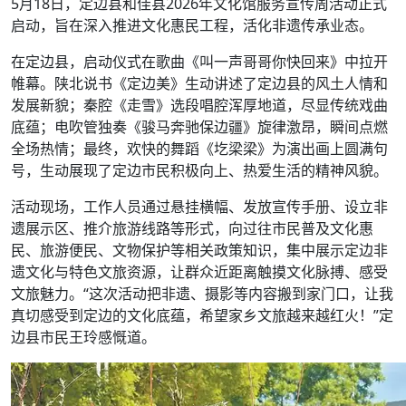
5月18日，定边县和佳县2026年文化馆服务宣传周活动正式
启动，旨在深入推进文化惠民工程，活化非遗传承业态。
在定边县，启动仪式在歌曲《叫一声哥哥你快回来》中拉开
帷幕。陕北说书《定边美》生动讲述了定边县的风土人情和
发展新貌；秦腔《走雪》选段唱腔浑厚地道，尽显传统戏曲
底蕴；电吹管独奏《骏马奔驰保边疆》旋律激昂，瞬间点燃
全场热情；最终，欢快的舞蹈《圪梁梁》为演出画上圆满句
号，生动展现了定边市民积极向上、热爱生活的精神风貌。
活动现场，工作人员通过悬挂横幅、发放宣传手册、设立非
遗展示区、推介旅游线路等形式，向过往市民普及文化惠
民、旅游便民、文物保护等相关政策知识，集中展示定边非
遗文化与特色文旅资源，让群众近距离触摸文化脉搏、感受
文旅魅力。“这次活动把非遗、摄影等内容搬到家门口，让我
真切感受到定边的文化底蕴，希望家乡文旅越来越红火！”定
边县市民王玲感慨道。