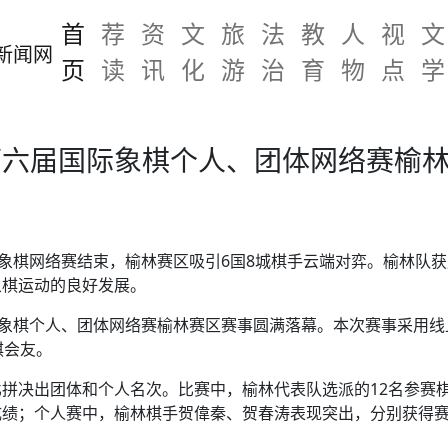
首
荐
资
文
旅
法
教
人
视
文
页
读
讯
化
游
治
育
物
点
学
第六届国际象棋个人、团体网络赛榆
际象棋网络赛结束，榆林赛区吸引6国8城棋手云端对弈。榆林队
象棋运动的良好发展。
际象棋个人、团体网络赛榆林赛区赛事圆满落幕。本次赛事采用
棋会友。
拼决出团体和个人名次。比赛中，榆林代表队选派的12名参赛
成绩；个人赛中，榆林棋手贺偉秦、贺春涛表现突出，分别获得