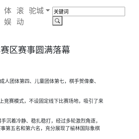
体
滚
驼城
娱
动
林赛区赛事圆满落幕
获成人团体第四、儿童团体第七，棋手贺偉秦、
线上竞赛模式，不设固定线下比赛场地，吸引了来
棋手沉着冷静、稳扎稳打，经过多轮激烈角逐，
赛事第五名和第六名，充分展现了榆林国际象棋