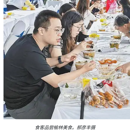
食客品尝榆林美食。郝彦丰摄