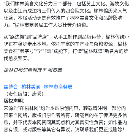
“我们榆林美食文化分为三个部分，包括黄土文化、游牧文化
以及由江南戍边将士们传入的四合院文化。榆林馆历来人气
旺盛，本届活动更是有效推广了榆林美食文化和品牌影响
力。”榆林市商务局工作人员杜芳介绍道。
从“路边摊”到“品牌店”，从手工制作到品牌运营，榆林传统小
吃正在稳步走出本地。依托丰富的羊产业与杂粮资源，榆林
美食在“老字号”与“非遗”赋能下，打造“榆林味道”新名片的步
伐愈发坚实。
榆林日报记者郝彦丰 张泰毓
丝博会
榆林美食
榆林市商务局
（责任编辑：唐秀）
版权声明：
来源为“在榆林网”均为本站原创内容，转载请注明！部分内
容来自网络，版权归原作者所有，转载目的在于传递更多信
息，并不代表本网赞同其观点和对其真实性负责；如作品内
容有误，或对版权等其它有异议，请联系我们更正或删除！