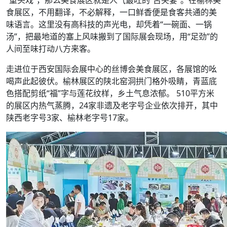
食展区，不用翻译，不必解释，一口鲜香便是食客共通的美
味语言。这里没有高科技的声光电，却凭着“一碗面、一锅
汤”，把最地道的塞上风味搬到了国际展会现场，用“足劲”的
人间至味打动八方来客。
走进位于西安国际会展中心的丝博会美食展区，各展馆的吆
喝声此起彼伏。榆林展区的陕北窑洞拱门格外吸睛，青蓝底
色搭配剪纸“福”字与莲花纹样，乡土气息浓郁。 510平方米
的展区内热气蒸腾，24家非遗及老字号企业依次排开，其中
陕西老字号3家、榆林老字号17家。