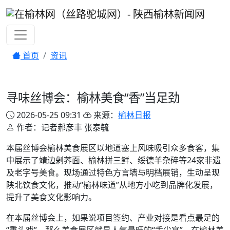
首页
资讯
寻味丝博会：榆林美食“香”当足劲
2026-05-25 09:31
来源：
榆林日报
作者：记者郝彦丰 张泰毓
本届丝博会榆林美食展区以地道塞上风味吸引众多食客，集
中展示了靖边剁荞面、榆林拼三鲜、绥德羊杂碎等24家非遗
及老字号美食。现场通过特色方言墙与明档展销，生动呈现
陕北饮食文化，推动“榆林味道”从地方小吃到品牌化发展，
提升了美食文化影响力。
在本届丝博会上，如果说项目签约、产业对接是看点最足的
“重头戏”，那么美食展区就是人气最旺的“舌尖宴”。在榆林美