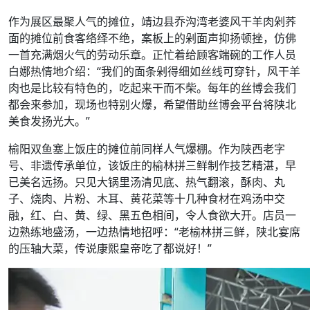
作为展区最聚人气的摊位，靖边县乔沟湾老婆风干羊肉剁荞
面的摊位前食客络绎不绝，案板上的剁面声抑扬顿挫，仿佛
一首充满烟火气的劳动乐章。正忙着给顾客端碗的工作人员
白娜热情地介绍：“我们的面条剁得细如丝线可穿针，风干羊
肉也是比较有特色的，吃起来干而不柴。每年的丝博会我们
都会来参加，现场也特别火爆，希望借助丝博会平台将陕北
美食发扬光大。”
榆阳双鱼塞上饭庄的摊位前同样人气爆棚。作为陕西老字
号、非遗传承单位，该饭庄的榆林拼三鲜制作技艺精湛，早
已美名远扬。只见大锅里汤清见底、热气翻滚，酥肉、丸
子、烧肉、片粉、木耳、黄花菜等十几种食材在鸡汤中交
融，红、白、黄、绿、黑五色相间，令人食欲大开。店员一
边熟练地盛汤，一边热情地招呼：“老榆林拼三鲜，陕北宴席
的压轴大菜，传说康熙皇帝吃了都说好！”