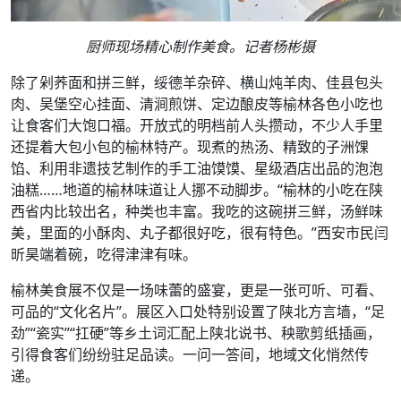
厨师现场精心制作美食。记者杨彬摄
除了剁荞面和拼三鲜，绥德羊杂碎、横山炖羊肉、佳县包头
肉、吴堡空心挂面、清涧煎饼、定边酿皮等榆林各色小吃也
让食客们大饱口福。开放式的明档前人头攒动，不少人手里
还提着大包小包的榆林特产。现煮的热汤、精致的子洲馃
馅、利用非遗技艺制作的手工油馍馍、星级酒店出品的泡泡
油糕……地道的榆林味道让人挪不动脚步。“榆林的小吃在陕
西省内比较出名，种类也丰富。我吃的这碗拼三鲜，汤鲜味
美，里面的小酥肉、丸子都很好吃，很有特色。”西安市民闫
昕昊端着碗，吃得津津有味。
榆林美食展不仅是一场味蕾的盛宴，更是一张可听、可看、
可品的“文化名片”。展区入口处特别设置了陕北方言墙，“足
劲”“瓷实”“扛硬”等乡土词汇配上陕北说书、秧歌剪纸插画，
引得食客们纷纷驻足品读。一问一答间，地域文化悄然传
递。