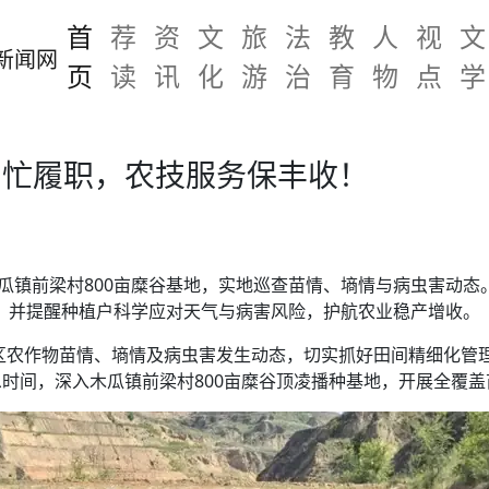
首
荐
资
文
旅
法
教
人
视
文
页
读
讯
化
游
治
育
物
点
学
间忙履职，农技服务保丰收！
木瓜镇前梁村800亩糜谷基地，实地巡查苗情、墒情与病虫害动态
，并提醒种植户科学应对天气与病害风险，护航农业稳产增收。
区农作物苗情、墒情及病虫害发生动态，切实抓好田间精细化管理
时间，深入木瓜镇前梁村800亩糜谷顶凌播种基地，开展全覆