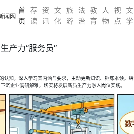
首
荐
资
文
旅
法
教
人
视
文
页
读
讯
化
游
治
育
物
点
学
生产力“服务员”
”的认知，深入学习其内涵与要求，主动更新知识、锤炼本领。
，下沉企业调研解难，切实将发展新质生产力融入岗位实践。