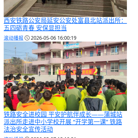
西安铁路公安局延安公安处富县北站派出所：
五四砺青春 安保显担当
滚动播报
2026-05-06 16:00:19
铁路安全进校园 平安护航伴成长——蒲城站
派出所走进中小学校开展 “开学第一课” 铁路
法治安全宣传活动