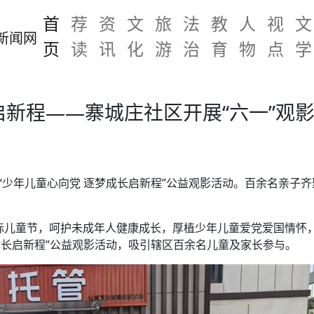
首
荐
资
文
旅
法
教
人
视
文
页
读
讯
化
游
治
育
物
点
学
启新程——寨城庄社区开展“六一”观
展“少年儿童心向党 逐梦成长启新程”公益观影活动。百余名亲子
际儿童节，呵护未成年人健康成长，厚植少年儿童爱党爱国情怀，
成长启新程”公益观影活动，吸引辖区百余名儿童及家长参与。