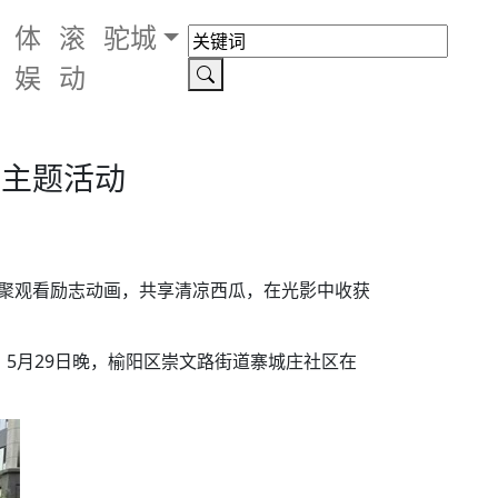
体
滚
驼城
娱
动
影主题活动
齐聚观看励志动画，共享清凉西瓜，在光影中收获
5月29日晚，榆阳区崇文路街道寨城庄社区在