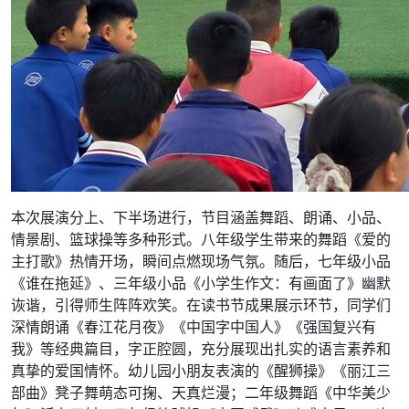
本次展演分上、下半场进行，节目涵盖舞蹈、朗诵、小品、
情景剧、篮球操等多种形式。八年级学生带来的舞蹈《爱的
主打歌》热情开场，瞬间点燃现场气氛。随后，七年级小品
《谁在拖延》、三年级小品《小学生作文：有画面了》幽默
诙谐，引得师生阵阵欢笑。在读书节成果展示环节，同学们
深情朗诵《春江花月夜》《中国字中国人》《强国复兴有
我》等经典篇目，字正腔圆，充分展现出扎实的语言素养和
真挚的爱国情怀。幼儿园小朋友表演的《醒狮操》《丽江三
部曲》凳子舞萌态可掬、天真烂漫；二年级舞蹈《中华美少