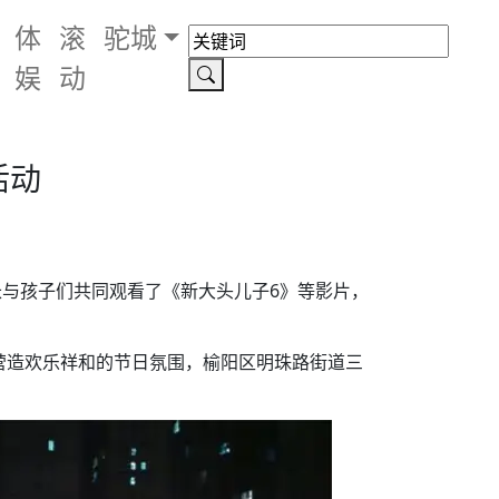
体
滚
驼城
娱
动
活动
长与孩子们共同观看了《新大头儿子6》等影片，
营造欢乐祥和的节日氛围，榆阳区明珠路街道三