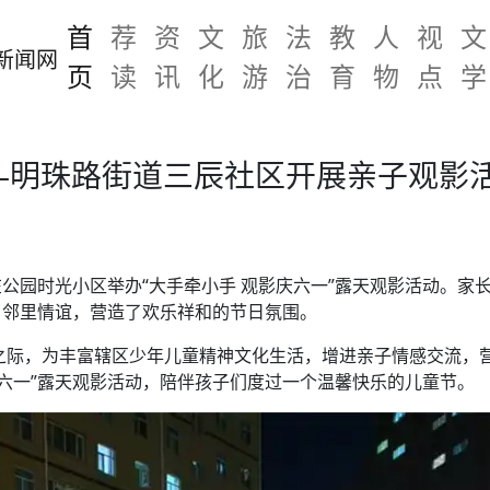
首
荐
资
文
旅
法
教
人
视
文
页
读
讯
化
游
治
育
物
点
学
—明珠路街道三辰社区开展亲子观影
公园时光小区举办“大手牵小手 观影庆六一”露天观影活动。家
了邻里情谊，营造了欢乐祥和的节日氛围。
之际，为丰富辖区少年儿童精神文化生活，增进亲子情感交流，
庆六一”露天观影活动，陪伴孩子们度过一个温馨快乐的儿童节。