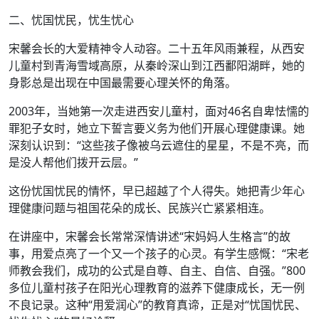
二、忧国忧民，忧生忧心
宋馨会长的大爱精神令人动容。二十五年风雨兼程，从西安
儿童村到青海雪域高原，从秦岭深山到江西鄱阳湖畔，她的
身影总是出现在中国最需要心理关怀的角落。
2003年，当她第一次走进西安儿童村，面对46名自卑怯懦的
罪犯子女时，她立下誓言要义务为他们开展心理健康课。她
深刻认识到：“这些孩子像被乌云遮住的星星，不是不亮，而
是没人帮他们拨开云层。”
这份忧国忧民的情怀，早已超越了个人得失。她把青少年心
理健康问题与祖国花朵的成长、民族兴亡紧紧相连。
在讲座中，宋馨会长常常深情讲述“宋妈妈人生格言”的故
事，用爱点亮了一个又一个孩子的心灵。有学生感慨：“宋老
师教会我们，成功的公式是自尊、自主、自信、自强。”800
多位儿童村孩子在阳光心理教育的滋养下健康成长，无一例
不良记录。这种“用爱润心”的教育真谛，正是对“忧国忧民、