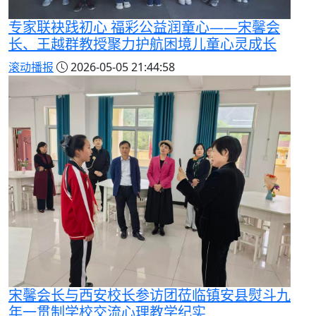
专家联袂践初心 福彩公益润童心——宋馨会
长、王越群教授聚力护航困境儿童心灵成长
滚动播报
2026-05-05 21:44:58
宋馨会长与西安校长参访团莅临镇安县熨斗九
年一贯制学校交流心理教学纪实