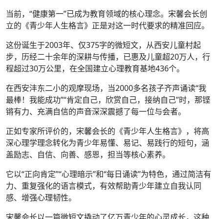
当前，“健康第一”已成为教育领域的核心理念。宋馨会长创
立的《青少年人生格言》正是对这一时代要求的精准回应。
这份诞生于2003年、仅375字的微短文，从西安儿童村起
步，历经二十余年的深耕与传播，已惠及儿童超20万人，行
程超过30万公里，在全国建立心理教育基地436个。
在西安沣东二小的观摩现场，当2000多名孩子齐声诵读“我
最棒！我能成功”“肯定自己，欣赏自己，接纳自己”时，那铿
锵有力、充满自信的声音深深震撼了每一位与会者。
正如专家所评价的，宋馨会长的《青少年人生格言》，将高
深心理学理念转化为青少年易懂、易记、易践行的短句，涵
盖励志、自信、向善、感恩，担当等核心素养。
它以“正向肯定”“心理暗示”和“每日诵读”为特色，通过简洁有
力、重复强化的语言模式，有效帮助青少年建立自我认同
感、增强心理韧性。
宋馨会长以一篇微短文撬动了亿万青少年的心灵成长，这种