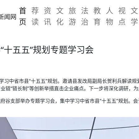
首
荐
资
文
旅
法
教
人
视
文
页
读
讯
化
游
治
育
物
点
学
“十五五”规划专题学习会
中学习中省市县“十五五”规划。邀请县发改局副局长贺利兵解读
业链“链长制”等创新举措直击企业痛点。下一步将深化调研，为
民盟府谷支部举办专题学习会，集中学习中省市县“十五五”规划。