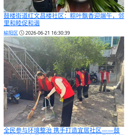
鼓楼街道红文昌楼社区：粽叶飘香迎端午，邻
里和睦促和谐
榆阳区
2026-06-21 16:30:39
全民参与环境整治 携手打造宜居社区——鼓