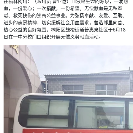
在榆林网讯：（通讯员 曹亚运）血液是生命的源泉，一滴热
血，一份爱心；一次捐献，一份希望。无偿献血是无私奉
献、救死扶伤的崇高公益事业。为弘扬奉献、友爱、互助、
进步的志愿精神，切实缓解社会用血需求，营造邻里向善、
热心公益的良好氛围，榆阳区鼓楼街道普惠泉社区于6月18
日在一中分校门口组织开展无偿义务献血活动。