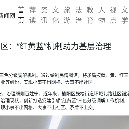
首
荐
资
文
旅
法
教
人
视
文
页
读
讯
化
游
治
育
物
点
学
区：“红黄蓝”机制助力基层治理
”三色分级调解机制。通过绘制民情图谱，将矛盾按蓝、黄、红三级
物业等纠纷，实现小事不出网格、大事不出社区。
安，治理细则百姓宁。近年来，榆阳区鼓楼街道环城北路社区锚定
治理现状，创新打造党建引领“红黄蓝”三色分级调解工作机制
实现小事不出网格、大事不出社区、矛盾不上交。