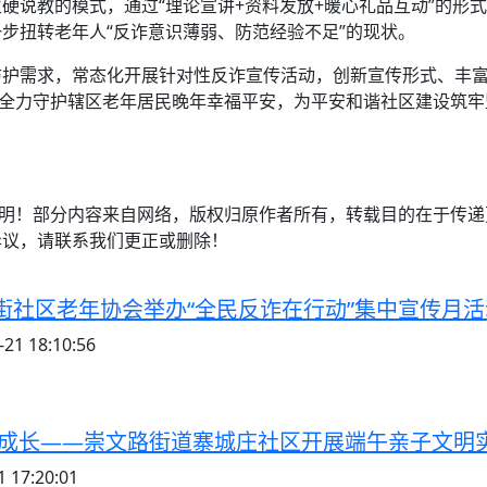
生硬说教的模式，通过“理论宣讲+资料发放+暖心礼品互动”的
步扭转老年人“反诈意识薄弱、防范经验不足”的现状。
防护需求，常态化开展针对性反诈宣传活动，创新宣传形式、丰
，全力守护辖区老年居民晚年幸福平安，为平安和谐社区建设筑牢
注明！部分内容来自网络，版权归原作者所有，转载目的在于传
异议，请联系我们更正或删除！
街社区老年协会举办“全民反诈在行动”集中宣传月
21 18:10:56
伴成长——崇文路街道寨城庄社区开展端午亲子文明
 17:20:01