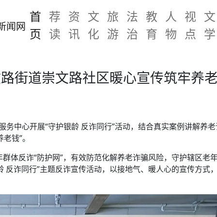
首
荐
资
文
旅
法
教
人
视
文
页
读
讯
化
游
治
育
物
点
学
文路街道崇文路社区暖心宣传筑牢养
老服务中心开展“守护银龄 反诈同行”活动，结合真实案例讲解养
养老钱”。
年群体反诈“防护网”，有效防范化解养老诈骗风险，守护辖区老年
龄 反诈同行”主题反诈宣传活动，以接地气、暖人心的宣传方式