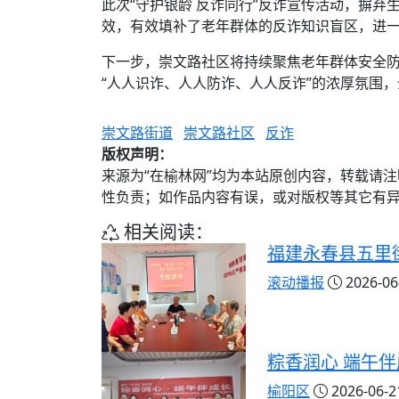
此次“守护银龄 反诈同行”反诈宣传活动，摒弃
效，有效填补了老年群体的反诈知识盲区，进一
下一步，崇文路社区将持续聚焦老年群体安全
“人人识诈、人人防诈、人人反诈”的浓厚氛围
崇文路街道
崇文路社区
反诈
版权声明：
来源为“在榆林网”均为本站原创内容，转载请
性负责；如作品内容有误，或对版权等其它有
相关阅读：
福建永春县五里
滚动播报
2026-06-
粽香润心 端午
榆阳区
2026-06-21