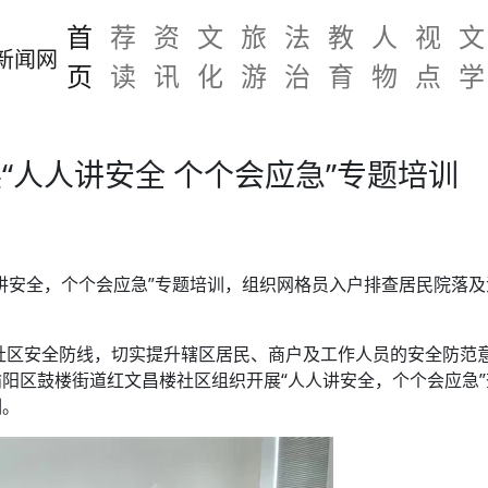
首
荐
资
文
旅
法
教
人
视
文
页
读
讯
化
游
治
育
物
点
学
“人人讲安全 个个会应急”专题培训
讲安全，个个会应急”专题培训，组织网格员入户排查居民院落
。
社区安全防线，切实提升辖区居民、商户及工作人员的安全防范
阳区鼓楼街道红文昌楼社区组织开展“人人讲安全，个个会应急
训。