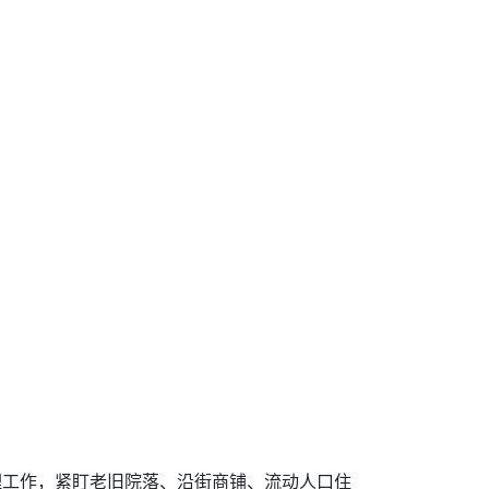
理工作，紧盯老旧院落、沿街商铺、流动人口住