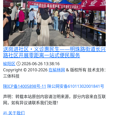
送岗进社区・义诊惠民生——明珠路街道长兴
路社区开展零距离一站式便民服务
榆阳区
2026-06-26 13:38:16
Copyright © 2010-
2026
在榆林网
& 版权所有 技术支持：
三体科技
陕ICP备14005898号-11
陕公网安备61011302001841号
声明：转载本站原创内容请注明来源，部分内容来自互联
网，如有异议请联系我们处理！
关于我们