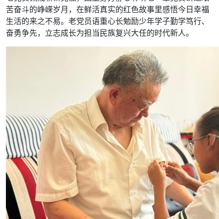
苦奋斗的峥嵘岁月，在鲜活真实的红色故事里感悟今日幸福
生活的来之不易。老党员语重心长勉励少年学子勤学笃行、
奋勇争先，立志成长为担当民族复兴大任的时代新人。