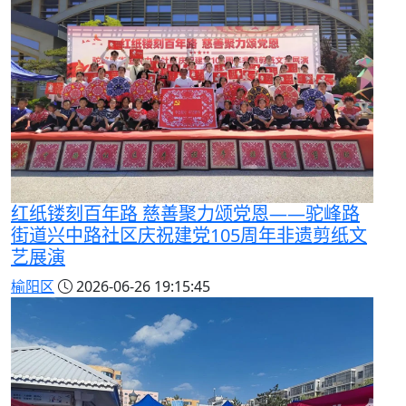
红纸镂刻百年路 慈善聚力颂党恩——驼峰路
街道兴中路社区庆祝建党105周年非遗剪纸文
艺展演
榆阳区
2026-06-26 19:15:45