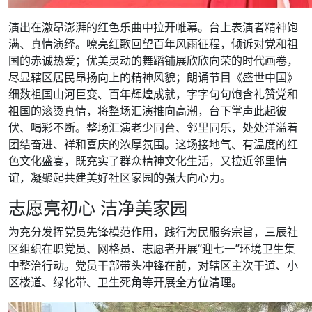
演出在激昂澎湃的红色乐曲中拉开帷幕。台上表演者精神饱
满、真情演绎。嘹亮红歌回望百年风雨征程，倾诉对党和祖
国的赤诚热爱；优美灵动的舞蹈铺展欣欣向荣的时代画卷，
尽显辖区居民昂扬向上的精神风貌；朗诵节目《盛世中国》
细数祖国山河巨变、百年辉煌成就，字字句句饱含礼赞党和
祖国的滚烫真情，将整场汇演推向高潮，台下掌声此起彼
伏、喝彩不断。整场汇演老少同台、邻里同乐，处处洋溢着
团结奋进、祥和喜庆的浓厚氛围。这场接地气、有温度的红
色文化盛宴，既充实了群众精神文化生活，又拉近邻里情
谊，凝聚起共建美好社区家园的强大向心力。
志愿亮初心 洁净美家园
为充分发挥党员先锋模范作用，践行为民服务宗旨，三辰社
区组织在职党员、网格员、志愿者开展“迎七一”环境卫生集
中整治行动。党员干部带头冲锋在前，对辖区主次干道、小
区楼道、绿化带、卫生死角等开展全方位清理。