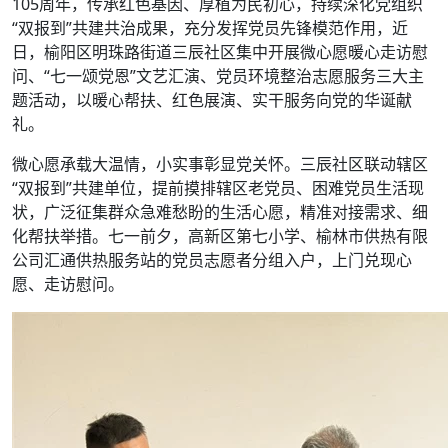
105周年，传承红色基因、厚植为民初心，持续深化党组织
“双报到”共建共治成果，充分发挥党员先锋模范作用，近
日，榆阳区明珠路街道三辰社区集中开展微心愿暖心走访慰
问、“七一颂党恩”文艺汇演、党员环境整治志愿服务三大主
题活动，以暖心帮扶、红色展演、实干服务向党的华诞献
礼。
微心愿承载大温情，小实事彰显党关怀。三辰社区联动辖区
“双报到”共建单位，提前摸排辖区老党员、困难党员生活现
状，广泛征集群众急难愁盼的生活心愿，精准对接需求、细
化帮扶举措。七一前夕，高新区第七小学、榆林市供热有限
公司汇通供热服务站的党员志愿者分组入户，上门兑现心
愿、走访慰问。