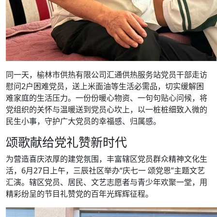
同一天，榆林市供热有限公司汇通供热服务站党员干部走访
慰问2户困难党员，送上米面油等生活必需品，切实缓解困
难家庭的生活压力。一份份暖心物资、一句句贴心问候，将
党组织的关怀与温暖送到党员心坎上，以一桩桩细致入微的
民生小事，守护广大党员的幸福感、归属感。
颂歌献给党礼赞新时代
为营造喜庆浓厚的建党氛围，丰富辖区党员群众精神文化生
活，6月27日上午，三辰社区举办“庆七一 颂党恩”主题文艺
汇演。辖区党员、居民、文艺志愿者与青少年欢聚一堂，用
精彩纷呈的节目礼赞党的百年光辉辉征程。