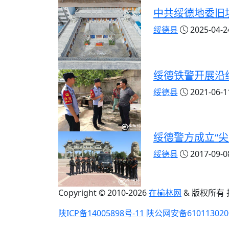
中共绥德地委旧
绥德县
2025-04-24
绥德铁警开展沿
绥德县
2021-06-11
绥德警方成立“
绥德县
2017-09-08
Copyright © 2010-
2026
在榆林网
& 版权所有
陕ICP备14005898号-11
陕公网安备610113020