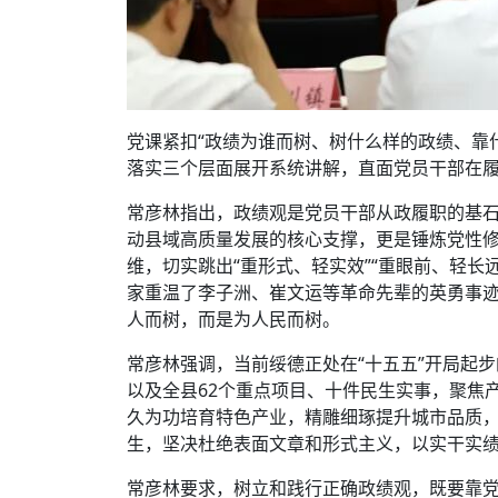
党课紧扣“政绩为谁而树、树什么样的政绩、靠
落实三个层面展开系统讲解，直面党员干部在
常彦林指出，政绩观是党员干部从政履职的基
动县域高质量发展的核心支撑，更是锤炼党性
维，切实跳出“重形式、轻实效”“重眼前、轻长
家重温了李子洲、崔文运等革命先辈的英勇事迹
人而树，而是为人民而树。
常彦林强调，当前绥德正处在“十五五”开局起步
以及全县62个重点项目、十件民生实事，聚焦
久为功培育特色产业，精雕细琢提升城市品质
生，坚决杜绝表面文章和形式主义，以实干实
常彦林要求，树立和践行正确政绩观，既要靠