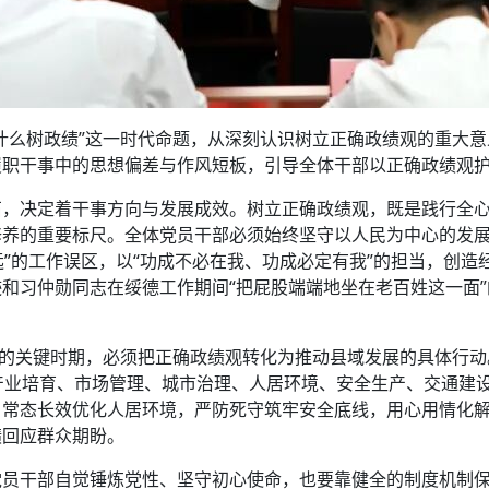
什么树政绩”这一时代命题，从深刻认识树立正确政绩观的重大
履职干事中的思想偏差与作风短板，引导全体干部以正确政绩观
石，决定着干事方向与发展成效。树立正确政绩观，既是践行全
修养的重要标尺。全体党员干部必须始终坚守以人民为中心的发
远”的工作误区，以“功成不必在我、功成必定有我”的担当，创
和习仲勋同志在绥德工作期间“把屁股端端地坐在老百姓这一面
的关键时期，必须把正确政绩观转化为推动县域发展的具体行动。要
产业培育、市场管理、城市治理、人居环境、安全生产、交通建
，常态长效优化人居环境，严防死守筑牢安全底线，用心用情化
绩回应群众期盼。
党员干部自觉锤炼党性、坚守初心使命，也要靠健全的制度机制