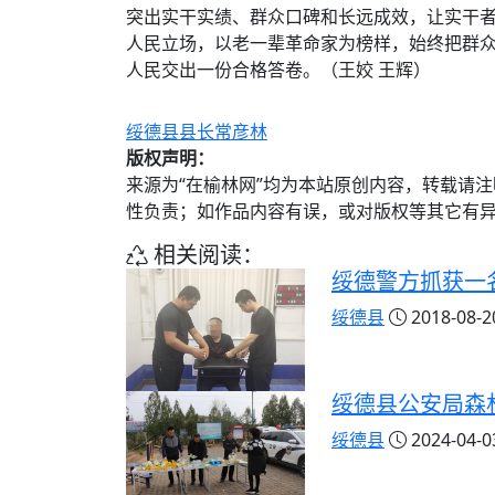
突出实干实绩、群众口碑和长远成效，让实干
人民立场，以老一辈革命家为榜样，始终把群
人民交出一份合格答卷。（王姣 王辉）
绥德县县长常彦林
版权声明：
来源为“在榆林网”均为本站原创内容，转载请
性负责；如作品内容有误，或对版权等其它有
相关阅读：
绥德警方抓获一
绥德县
2018-08-20
绥德县公安局森
绥德县
2024-04-03