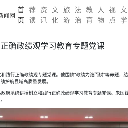
首
荐
资
文
旅
法
教
人
视
文
页
读
讯
化
游
治
育
物
点
学
行正确政绩观学习教育专题党课
立和践行正确政绩观专题党课。他围绕“政绩为谁而树”等命题，
实绩护航县域高质量发展。
县政府系统讲授树立和践行正确政绩观学习教育专题党课。朱国
席。