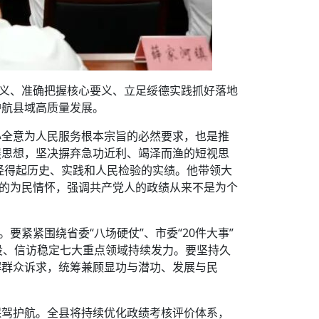
意义、准确把握核心要义、立足绥德实践抓好落地
护航县域高质量发展。
心全意为人民服务根本宗旨的必然要求，也是推
展思想，坚决摒弃急功近利、竭泽而渔的短视思
造经得起历史、实践和人民检验的实绩。他带领大
”的为民情怀，强调共产党人的政绩从来不是为个
紧紧围绕省委“八场硬仗”、市委“20件大事”
设、信访稳定七大重点领域持续发力。要坚持久
解群众诉求，统筹兼顾显功与潜功、发展与民
保驾护航。全县将持续优化政绩考核评价体系，