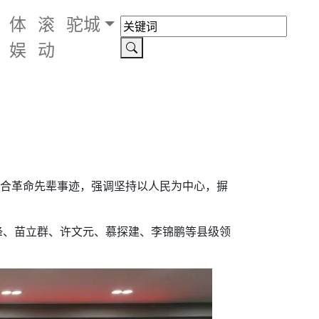
体
滚
驼城
娱
动
结合革命先辈事迹，强调坚持以人民为中心，摒
锋、苗立群、许文元、慕探建、李锦鹏等县级领